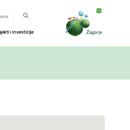
jave
jekti i investicije