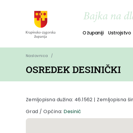
O županiji
Ustrojstvo
Naslovnica
OSREDEK DESINIČKI
Zemljopisna dužina: 46.1562 | Zemljopisna šir
Grad / Općina:
Desinić