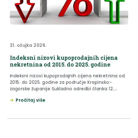
31. ožujka 2026.
Indeksni nizovi kupoprodajnih cijena
nekretnina od 2015. do 2025. godine
Indeksni nizovi kupoprodajnih cijena nekretnina od
2015. do 2025. godine za područje Krapinsko-
zagorske županije Sukladno odredbi članka 12.
stavka 1. točke 2. Zakona o procjeni vrijednosti
Pročitaj više
nekretnina („Narodne novine“ br. 78/15), Zajedničko
procjeniteljsko povjerenstvo Krapinsko-zagorske
županije i Grada Krapine, na svojoj 57. sjednici
održanoj 31. ožujka 2026. godine, prihvatilo je
Izvješće o tržištu nekretnina za...