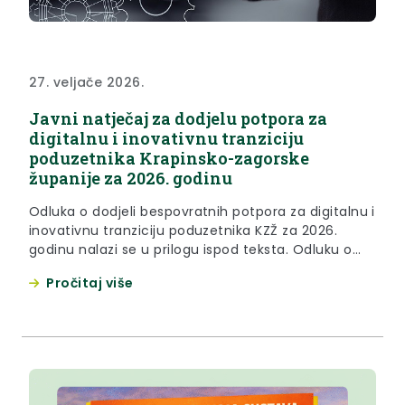
27. veljače 2026.
Javni natječaj za dodjelu potpora za
digitalnu i inovativnu tranziciju
poduzetnika Krapinsko-zagorske
županije za 2026. godinu
Odluka o dodjeli bespovratnih potpora za digitalnu i
inovativnu tranziciju poduzetnika KZŽ za 2026.
godinu nalazi se u prilogu ispod teksta. Odluku o
zatvaranju natječaja možete preuzeti u prilogu
Pročitaj više
ispod teksta 1. Izmjena Javnog natječaja nalazi se u
prilozima ispod teksta Od strane Krapinsko-
zagorske županije donijet je Pravilnik za dodjelu
potpore za digitalnu i inovativnu...