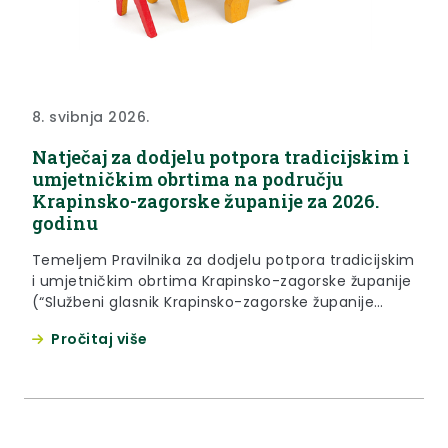
8. svibnja 2026.
Natječaj za dodjelu potpora tradicijskim i
umjetničkim obrtima na području
Krapinsko-zagorske županije za 2026.
godinu
Temeljem Pravilnika za dodjelu potpora tradicijskim
i umjetničkim obrtima Krapinsko-zagorske županije
(“Službeni glasnik Krapinsko-zagorske županije
14/26) kojim su utvrđeni ciljevi i postupak dodjele
Pročitaj više
potpore, definirani korisnici potpore, kao i iznosi i
namjena korištenja potpore raspisuje se Natječaj
za dodjelu potpora tradicijskim i umjetničkim
obrtima za 2026. godinu. Prijavitelj zahtjeva za
potporu dužan je dostaviti...