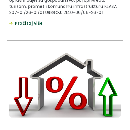
Upravni odjel za gospodarstvo, poljoprivredu,
turizam, promet i komunalnu infrastrukturu KLASA:
307-01/26-01/01 URBROJ: 2140-06/06-26-01
Krapina, 22.04.2026. Na temelju članka 11. Zakona o
Pročitaj više
pravu na pristup informacijama („Narodne novine“
broj 25/13, 85/15 i 69/22) i Kodeksa savjetovanja sa
zainteresiranom javnošću u postupcima donošenja
općih akata Krapinsko-zagorske županije („Službeni
glasnik Krapinsko-zagorske županije“, broj 24/14)
upućuje se J...