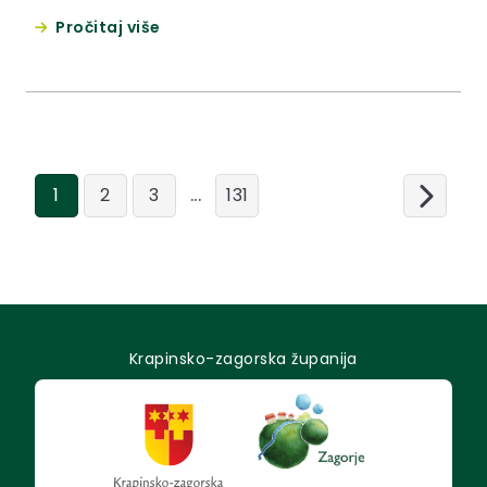
komunalnu infrastrukturu KLASA: 302-02/26-01-02
Pročitaj više
URBROJ: 2140-06/4-26-1 Krapina, 16. veljače 2026.
Na temelju članka 11. Zakona o pravu na pristup
informacijama („Narodne novine“, broj 25/13.,
85/15. i 69/22.), točke IX. Kodeksa savjetovanja sa
zainteresiranom javnošću u postupcima...
...
1
2
3
131
Krapinsko-zagorska županija