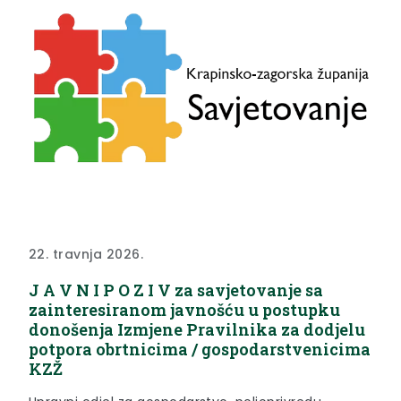
22. travnja 2026.
J A V N I P O Z I V za savjetovanje sa
zainteresiranom javnošću u postupku
donošenja Izmjene Pravilnika za dodjelu
potpora obrtnicima / gospodarstvenicima
KZŽ