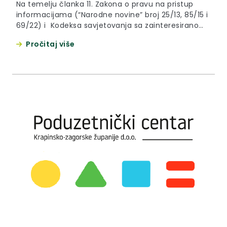
Na temelju članka 11. Zakona o pravu na pristup
informacijama (“Narodne novine” broj 25/13, 85/15 i
69/22) i Kodeksa savjetovanja sa zainteresiranom
javnošću u postupcima donošenja općih akata
Pročitaj više
Krapinsko-zagorske županije (“Službeni glasnik
Krapinsko-zagorske županije”, broj 24/14) upućuje
se Javni poziv za savjetovanje sa zainteresiranom
javnošću u postupku donošenja Pravilnika za
dodjelu potpora tradicijskim i umjetničkim
obrtima...