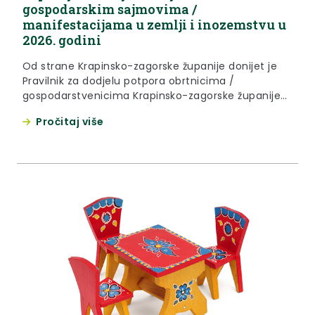
gospodarskim sajmovima /
manifestacijama u zemlji i inozemstvu u
2026. godini
Od strane Krapinsko-zagorske županije donijet je
Pravilnik za dodjelu potpora obrtnicima /
gospodarstvenicima Krapinsko-zagorske županije
za sudjelovanje na gospodarskim sajmovima /
Pročitaj više
manifestacijama u zemlji i inozemstvu (Službeni
glasnik Krapinsko-zagorske županije br. 17/25) i
Izmjena Pravilnika za dodjelu potpora obrtnicima /
gospodarstvenicima Krapinsko-zagorske županije
za sudjelovanje na gospodarskim sajmovima /
manifestacijama u zemlji i inozemstvu (Službeni...