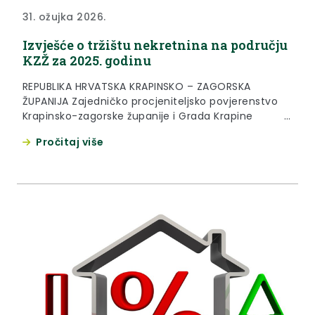
31. ožujka 2026.
Izvješće o tržištu nekretnina na području
KZŽ za 2025. godinu
REPUBLIKA HRVATSKA KRAPINSKO – ZAGORSKA
ŽUPANIJA Zajedničko procjeniteljsko povjerenstvo
Krapinsko-zagorske županije i Grada Krapine
KLASA: 364-01/26-01/24 URBROJ: 2140-05-02/3-26-
Pročitaj više
4 Krapina, 31. ožujka 2026. Na temelju članka 12.
stavka 1. alineje 2. i članka 16. stavka 2. Zakona o
procjeni vrijednosti nekretnina (“Narodne novine”,
broj 78/15) i točke V. stavka 1. Odluke o osnivanju...