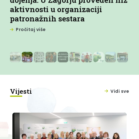
a
dojenja: U Zagorju proveden niz
no
aktivnosti u organizaciji
ro
za
patronažnih sestara
dj
ba
Pročitaj više
P
Vijesti
Vidi sve