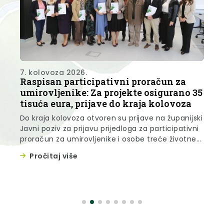
7. kolovoza 2026.
7. 
Raspisan participativni proračun za
Da
umirovljenike: Za projekte osigurano 35
U 
tisuća eura, prijave do kraja kolovoza
or
Do kraja kolovoza otvoren su prijave na županijski
Prv
Javni poziv za prijavu prijedloga za participativni
sva
proračun za umirovljenike i osobe treće životne
tij
dobi. U sklopu Javnog poziva osigurano je 35
akt
Pročitaj više
tisuće eura za provedbu projekata koje
doj
osiguravaju aktivnosti, promiču prava i interese
doj
starijih osoba. Javnim pozivom mogu se
poč
financirati projekti čija provedba traje najviše do
Fok
12...
jač