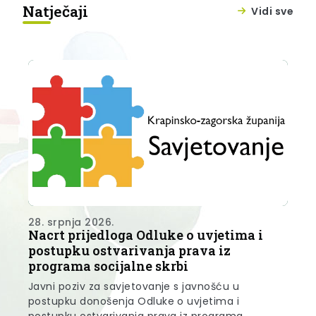
Natječaji
Vidi sve
28. srpnja 2026.
23.
Nacrt prijedloga Odluke o uvjetima i
JA
ju
postupku ostvarivanja prava iz
PR
programa socijalne skrbi
PR
OS
Javni poziv za savjetovanje s javnošću u
G
postupku donošenja Odluke o uvjetima i