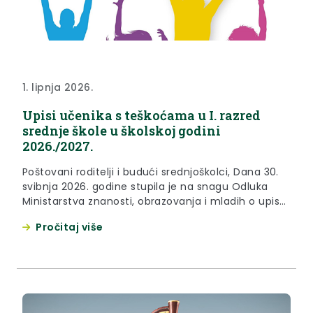
1. lipnja 2026.
Upisi učenika s teškoćama u I. razred
srednje škole u školskoj godini
2026./2027.
Poštovani roditelji i budući srednjoškolci, Dana 30.
svibnja 2026. godine stupila je na snagu Odluka
Ministarstva znanosti, obrazovanja i mladih o upisu
učenika u I. razred srednje škole u školskoj godini
Pročitaj više
2026./2027. („Narodne novine“ broj 56/26) kojom
su propisani upisni rokovi, uvjeti upisa i struktura
upisa u srednje škole. Osim navedene Odluke,
postupak upisa u...