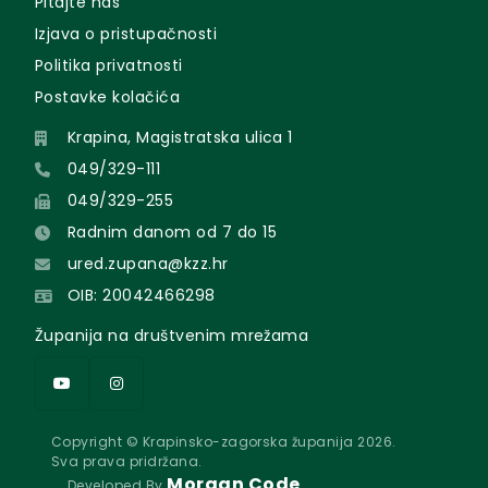
Pitajte nas
Izjava o pristupačnosti
Politika privatnosti
Postavke kolačića
Krapina, Magistratska ulica 1
049/329-111
049/329-255
Radnim danom od 7 do 15
ured.zupana@kzz.hr
OIB: 20042466298
Županija na društvenim mrežama
Copyright © Krapinsko-zagorska županija 2026.
Sva prava pridržana.
Morgan Code
Developed By