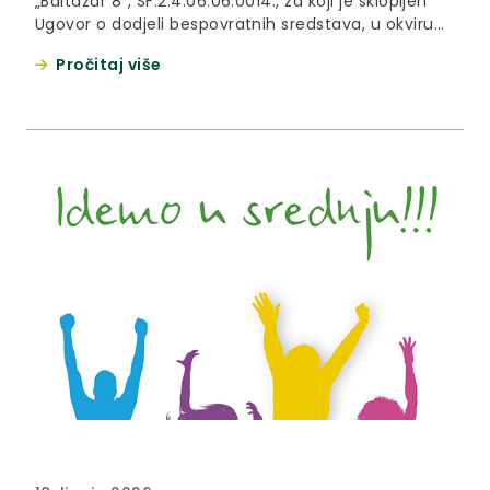
„Baltazar 8“, SF.2.4.06.06.0014., za koji je sklopljen
Ugovor o dodjeli bespovratnih sredstava, u okviru
Poziva na dostavu projektnih prijedloga
Pročitaj više
Ministarstva znanosti, obrazovanja i mladih
„Osiguravanje pomoćnika u nastavi i stručnih
komunikacijskih posrednika učenicima s
teškoćama u razvoju u osnovnoškolskim i
srednjoškolskim odgojno-obrazovnim ustanovama,
faza VII.“, SF.2.4.06.06, u okviru Programa
Učinkoviti...