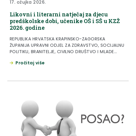
17. ožujka 2026.
Likovni i literarni natječaj za djecu
predškolske dobi, učenike OŠ i SŠ u KZŽ
2026. godine
REPUBLIKA HRVATSKA KRAPINSKO-ZAGORSKA
ŽUPANIJA UPRAVNI ODJEL ZA ZDRAVSTVO, SOCIJALNU
POLITIKU, BRANITELJE, CIVILNO DRUŠTVO I MLADE
Povjerenstvo za ravnopravnost spolova Krapinsko-
Pročitaj više
zagorske županije KLASA: 004-04/26-01/05 URBROJ:
2140-09/09-26-1 Krapina, 16. ožujka 2026. LIKOVNI I
LITERARNI NATJEČAJ za djecu predškolske dobi,
učenike osnovnih i srednjih škola u Krapinsko-
zagorskoj županiji Cilj natječaja je njegovanje
literarnog stvaralaštva te likovne i vizualne...