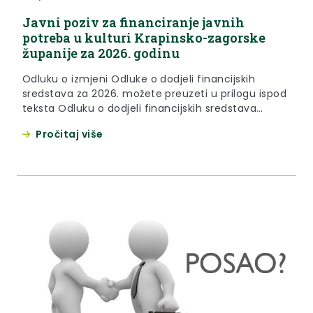
Javni poziv za financiranje javnih
potreba u kulturi Krapinsko-zagorske
županije za 2026. godinu
Odluku o izmjeni Odluke o dodjeli financijskih
sredstava za 2026. možete preuzeti u prilogu ispod
teksta Odluku o dodjeli financijskih sredstava
možete preuzeti u prilogu ispod teksta Odluka o
Pročitaj više
ispunjavanju propisanih uvjeta Javnog poziva nalazi
se u prilogu ispod teksta. REPUBLIKA HRVATSKA
KRAPINSKO-ZAGORSKA ŽUPANIJA Ž U P A N KLASA:
612-04/25-01/19 URBROJ: 2140-02-25-1 Krapina, 16.
prosinca...