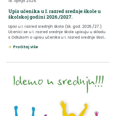
18. lipnja 2026.
Upis učenika u I. razred srednje škole u
školskoj godini 2026./2027.
Upisi u I. razred srednjih škola (šk. god. 2026./27.)
Učenici se u I. razred srednje škole upisuju u skladu
s Odlukom o upisu učenika u I. razred srednje škole
u školskoj godini 2026./2027., objavljenom u
Pročitaj više
Narodnim novinama broj 56/2026. te odredbama
Pravilnika o elementima i kriterijima za izbor
kandidata za upis u I. razred srednje...