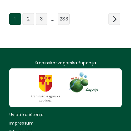
...
1
2
3
283
Krapinsko-zagorska županija
Uvjeti korištenja
Impressum