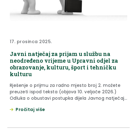
17. prosinca 2025.
Javni natječaj za prijam u službu na
neodređeno vrijeme u Upravni odjel za
obrazovanje, kulturu, šport i tehničku
kulturu
Rješenje o prijmu za radno mjesto broj 2. možete
preuzeti ispod teksta (objava 10. veljače 2026.)
Odluka o obustavi postupka dijela Javnog natječaja
za radno mjesto broj 1. možete preuzeti u prilozima
Pročitaj više
ispod teksta Poziv na prethodnu provjeru znanja i
sposobnosti za radno mjesto broj 2. nalazi se u
prilozima ispod teksta Rok za podnošenje...