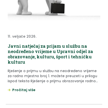
11. veljače 2026.
Javni natječaj za prijam u službu na
neodređeno vrijeme u Upravni odjel za
obrazovanje, kulturu, šport i tehničku
kulturu
Rješenje o prijmu u službu na neodređeno vrijeme
za radno mjestno broj 1. možete preuzeti u prilogu
ispod teksta Rješenje o prijmu obrazovanje radno
mjesto broj 3. možete preuzeti u prilogu ispod
Pročitaj više
teksta Odluku o obustavi postupka dijela Javnog
natječaja za prijam u službu vježbenika – za radno
mjesto broj 2. možete vidjeti u prilogu...