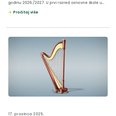
godinu 2026./2027. U prvi razred osnovne škole u
školskoj godini 2026./2027. upisuju se djeca rođena
Pročitaj više
u razdoblju od 1. travnja 2019. godine do 31. ožujka
2020. godine i djeca kojoj je u školskoj godini
2025./2026. odgođen upis u prvi razred osnovne...
17. prosinca 2025.