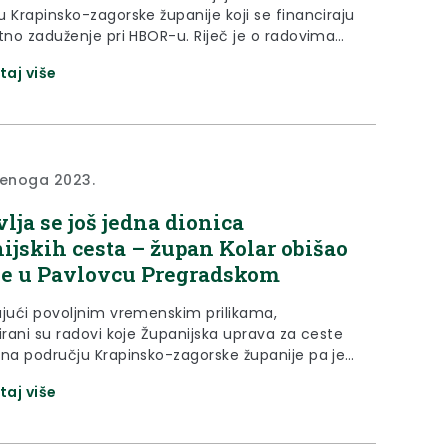
u Krapinsko-zagorske županije koji se financiraju
itno zaduženje pri HBOR-u. Riječ je o radovima
rijednosti 4,4 milijuna eura koje izvodi tvrtka
taj više
vatska d.d., a kojima se planira urediti 58
 dionica županijskih i lokalnih cesta. Tijekom
dna radovi se izvode na županijskoj cesti...
denoga 2023.
lja se još jedna dionica
ijskih cesta – župan Kolar obišao
e u Pavlovcu Pregradskom
ujući povoljnim vremenskim prilikama,
irani su radovi koje Županijska uprava za ceste
 na području Krapinsko-zagorske županije pa je
ijeku sanacija županijske ceste Ž2117 Sopot
taj više
 – Marinci- Velika Horvatska (Ž2248) u Pavlovcu
skom. Radove na sanaciji vrijedne 118 tisuća eura
e u četvrtak, 16. studenog 2023. župan Željko