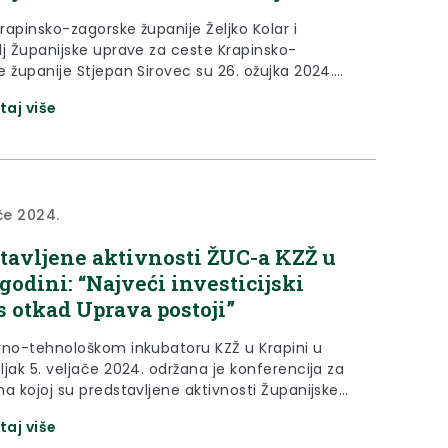
rapinsko-zagorske županije Željko Kolar i
lj Županijske uprave za ceste Krapinsko-
e županije Stjepan Sirovec su 26. ožujka 2024.
bišli radove na sanaciji županijske ceste 2170 u
taj više
ma Bočadir i Donja Batina te nedavno završene
 Donjoj i Gornjoj Batini. „Ovdje se zapravo radi o
 na jednoj cesti koja se proteže kroz...
ače 2024.
tavljene aktivnosti ŽUC-a KZŽ u
 godini: “Najveći investicijski
s otkad Uprava postoji”
vno-tehnološkom inkubatoru KZŽ u Krapini u
jak 5. veljače 2024. održana je konferencija za
a kojoj su predstavljene aktivnosti Županijske
za ceste Krapinsko-zagorske županije u prošloj
taj više
Kako je istaknuo župan Željko Kolar, ŽUC je u