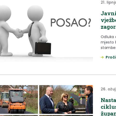
21. lipn
Javni
vježb
zagor
Odluka 
mjesto b
stamben
Poziv na
Proči
referen
prilogu
radno mj
26. ožu
Nasta
ciklu
župan