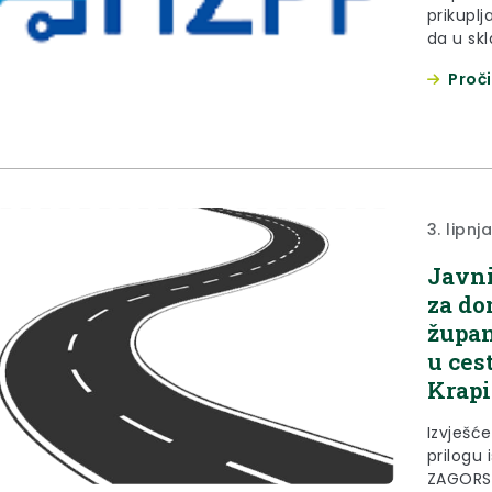
prikuplj
da u sk
ponudu 
Proči
korisnik
tome vo
što već
sezonu..
3. lipnj
Javni
za do
župan
u ces
Krapi
Izvješć
prilogu
ZAGORSK