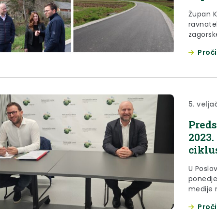
Župan K
ravnate
zagorsk
godine o
Proči
naselji
radove u
radovima
5. velj
Preds
2023.
ciklu
U Poslo
ponedjel
medije n
uprave 
Proči
godini. 