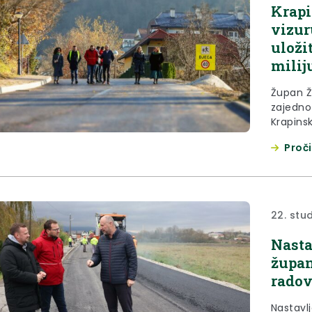
Krapi
vizur
uloži
milij
Župan Ž
zajedno
Krapins
Krapins
Proči
studeno
uprava 
Toplice.
Krapinsk
22. stu
Nasta
župan
radov
Nastavlj