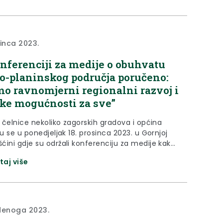
godini bio u najvećem investicijskom ciklusu
prava postoji. “Nažalost, jednim dijelom zbog
oji...
sinca 2023.
nferenciji za medije o obuhvatu
o-planinskog područja poručeno:
mo ravnomjerni regionalni razvoj i
ke mogućnosti za sve”
i čelnice nekoliko zagorskih gradova i općina
su se u ponedjeljak 18. prosinca 2023. u Gornjoj
ćini gdje su održali konferenciju za medije kako
ali na nelogičnosti u obuhvatu brdsko-planinskog
taj više
. Na konferenciji za medije govorili su
čelnik Pregrade Marko Vešligaj, gradonačelnik
 Zlatko Brlek, gradonačelnica Zlatara Jasenka
n Pentek i načelnica...
denoga 2023.