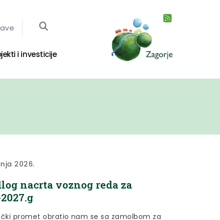
jave
jekti i investicije
čnja 2026.
dlog nacrta voznog reda za
-2027.g
ički promet obratio nam se sa zamolbom za