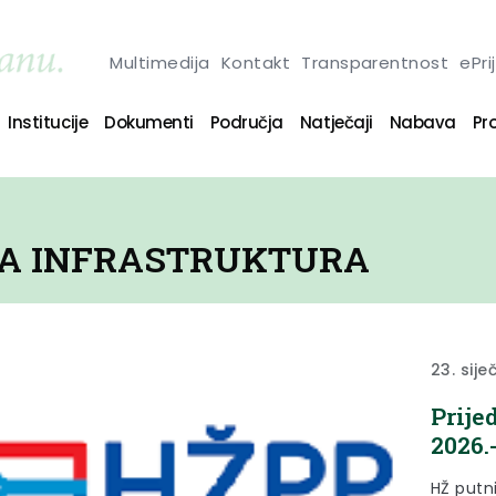
Multimedija
Kontakt
Transparentnost
ePri
Institucije
Dokumenti
Područja
Natječaji
Nabava
Pro
A INFRASTRUKTURA
23. sije
Prije
2026.
HŽ putn