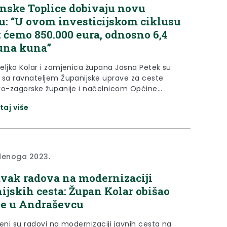
nske Toplice dobivaju novu
u: “U ovom investicijskom ciklusu
t ćemo 850.000 eura, odnosno 6,4
una kuna”
eljko Kolar i zamjenica župana Jasna Petek su
 sa ravnateljem Županijske uprave za ceste
ko-zagorske županije i načelnicom Općine
ke Toplice Gordanom Jureković u srijedu, 29.
taj više
ga 2023. godine, obišli radove koje Županijska
za ceste provodi na području Općine Krapinske
 Obilazak je završen na ulazu u središte
ih Toplica, u trenutcima...
denoga 2023.
vak radova na modernizaciji
ijskih cesta: Župan Kolar obišao
e u Andraševcu
eni su radovi na modernizaciji javnih cesta na