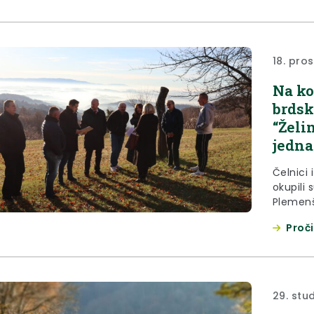
prošloj 
otkad u
potresa k
18. pro
Na ko
brdsk
“Želi
jedna
Čelnici 
okupili 
Plemenš
bi ukaz
Proči
područja
gradona
Klanjca
Augušta
29. stu