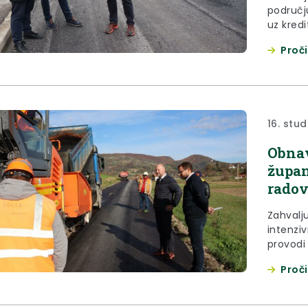
područj
uz kred
ukupne v
Proči
Colas Hr
zasebnih
ovog tje
16. stu
Obnav
župan
radov
Zahvalj
intenziv
provodi
tako u t
Proči
(Ž2151)
Pregrad
obišao j