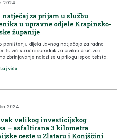
ja 2024.
 natječaj za prijam u službu
enika u upravne odjele Krapinsko-
ske županije
o poništenju dijela Javnog natječaja za radno
r. 5. viši stručni suradnik za civilno društvo i
o zbrinjavanje nalazi se u prilogu ispod teksta.
 prethodnu provjeru za radno mjesto br. 6. viši
taj više
t za promet i prometnu infrastrukturu nalazi se u
 ispod teksta. Poziv na prethodnu provjeru za
esto...
jka 2024.
vak velikog investicijskog
sa – asfaltirana 3 kilometra
ijske ceste u Zlataru i Konjščini