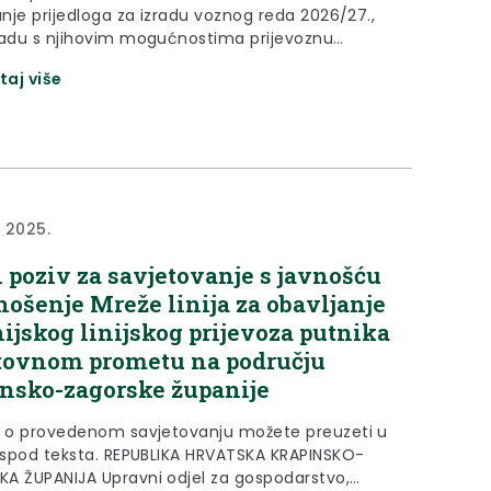
anje prijedloga za izradu voznog reda 2026/27.,
ladu s njihovim mogućnostima prijevoznu
što više približe realnim potrebama većine
taj više
a (učenika, studenata i radnika), te sukladno
zni red vlakova i zamjenskih autobusa prilagode
em broju putnika. Važeći Vozni red vlakova za
.
a 2025.
 poziv za savjetovanje s javnošću
nošenje Mreže linija za obavljanje
ijskog linijskog prijevoza putnika
tovnom prometu na području
nsko-zagorske županije
e o provedenom savjetovanju možete preuzeti u
 ispod teksta. REPUBLIKA HRVATSKA KRAPINSKO-
A ŽUPANIJA Upravni odjel za gospodarstvo,