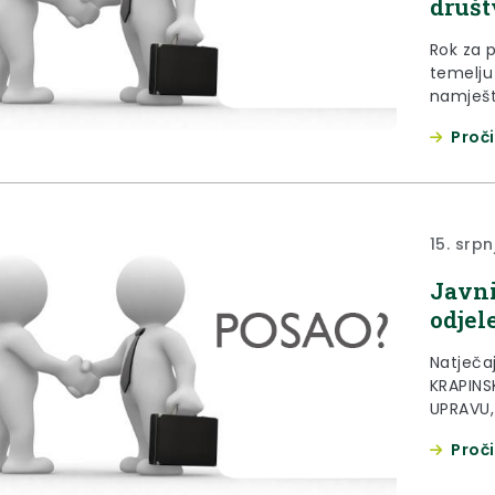
društ
Rok za p
temelju 
namješt
samoupra
Proči
112/19.,
socijaln
raspisu
15. srpn
Javni
odjel
Natječa
KRAPIN
UPRAVU,
KLASA: 
Proči
10. srpn
služben