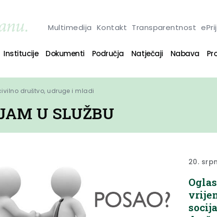
Multimedija
Kontakt
Transparentnost
ePri
Institucije
Dokumenti
Područja
Natječaji
Nabava
Pro
 civilno društvo, udruge i mladi
IJAM U SLUŽBU
20. srp
Oglas
vrije
socij