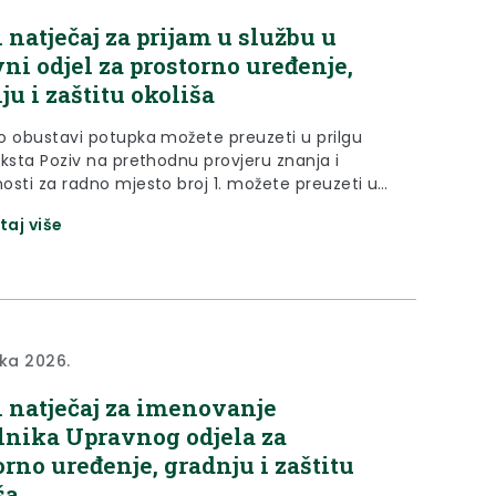
 natječaj za prijam u službu u
ni odjel za prostorno uređenje,
ju i zaštitu okoliša
o obustavi potupka možete preuzeti u prilgu
eksta Poziv na prethodnu provjeru znanja i
osti za radno mjesto broj 1. možete preuzeti u
ispod teksta Na temelju članka 19. stavka 1.
taj više
o službenicima i namještenicima u lokalnoj i
oj (regionalnoj) samoupravi (“Narodne novine”,
8., 61/11., 4/18., 112/19., 17/25.) po ovlaštenju...
jka 2026.
 natječaj za imenovanje
lnika Upravnog odjela za
orno uređenje, gradnju i zaštitu
ša