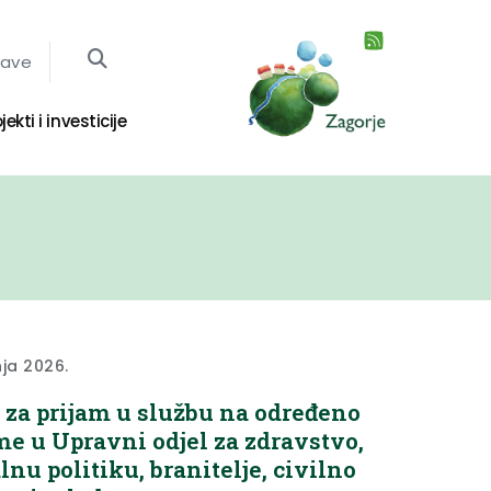
jave
jekti i investicije
nja 2026.
 za prijam u službu na određeno
me u Upravni odjel za zdravstvo,
alnu politiku, branitelje, civilno