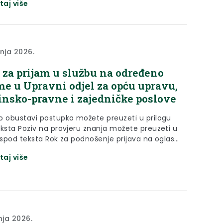
taj više
1. Zakona o službenicima i namještenicima u
j i područnoj (regionalnoj) samoupravi (“Narodne
 broj 86/08., 61/11., 4/18., 112/19., 17/25) pročelnica
 odjela...
vnja 2026.
 za prijam u službu na određeno
me u Upravni odjel za opću upravu,
nsko-pravne i zajedničke poslove
o obustavi postupka možete preuzeti u prilogu
eksta Poziv na provjeru znanja možete preuzeti u
 ispod teksta Rok za podnošenje prijava na oglas
vibnja 2026. KLASA: 112-03/26-01/03 URBROJ:
taj više
/1-26-1 Krapina, 29. travnja 2026. Na temelju
9. stavka 1. vezano za članak 29. i 116. Zakona o
cima i...
nja 2026.