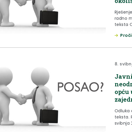
okoli
Rješenj
radno m
teksta 
broj 2.3
Proči
na pret
mjesta b
8. svibn
Javni
neodr
opću 
zajed
Odluka 
teksta. 
svibnja
26-1 Kra