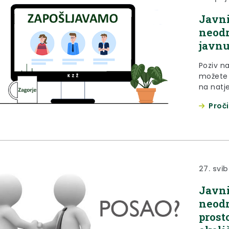
Javni
neodr
javnu
Poziv n
možete 
na natje
stavka 
Proči
lokalno
novine”,
Upravno
27. svi
Javni
neodr
prost