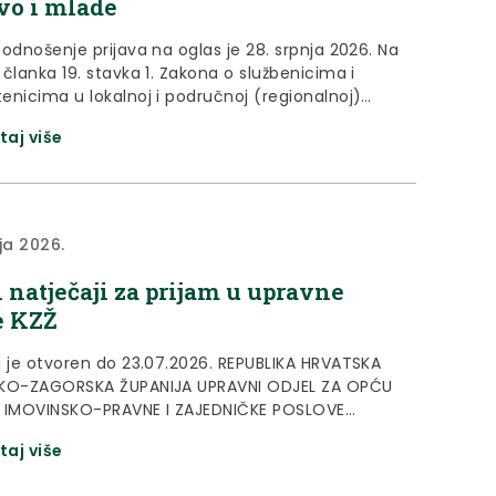
vo i mlade
odnošenje prijava na oglas je 28. srpnja 2026. Na
članka 19. stavka 1. Zakona o službenicima i
enicima u lokalnoj i područnoj (regionalnoj)
vi (“Narodne novine”, broj 86/08., 61/11., 4/18.,
taj više
 17/25.) pročelnica Upravnog odjela za zdravstvo,
u politiku, branitelje, civilno društvo i mlade,
je OGLAS za prijam u službu na...
ja 2026.
 natječaji za prijam u upravne
e KZŽ
j je otvoren do 23.07.2026. REPUBLIKA HRVATSKA
SKO-ZAGORSKA ŽUPANIJA UPRAVNI ODJEL ZA OPĆU
 IMOVINSKO-PRAVNE I ZAJEDNIČKE POSLOVE
112-02/26-01/09 URBROJ: 2140-05/1-26-1 Krapina,
taj više
ja 2026. Temeljem članka 19. stavka 1. Zakona o
icima i namještenicima u lokalnoj i područnoj