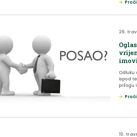
Proči
stavka 
lokalno
novine”,
Upravnog
29. tra
Oglas
vrije
imovi
Odluku 
ispod t
prilogu
je 07. s
Proči
2140-05
članka 1
službeni
10. trav