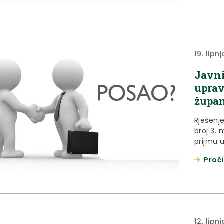
(region
86/08., 
odjela K
19. lipn
Javni
uprav
župan
Rješenj
broj 3. 
prijmu 
broj 1. 
Proči
prethod
radno m
ispod...
12. lipn