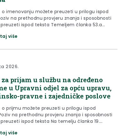
e o imenovanju možete preuzeti u prilogu ispod
Poziv na prethodnu provjeru znanja i sposobnosti
preuzeti ispod teksta Temeljem članka 53.a
. Zakona o lokalnoj i područnoj (regionalnoj)
taj više
avi (“Narodne novine” broj 33/01., 60/01. –
tojno tumačenje, 129/05., 109/07., 125/08.,
50/11., 144/12., 19/13. – pročišćeni tekst, 137/15.,
98/19., 144/20) i...
jka 2026.
 za prijam u službu na određeno
me u Upravni odjel za opću upravu,
nsko-pravne i zajedničke poslove
e o prijmu možete preuzeti u prilogu ispod
 Poziv na prethodnu provjeru znanja i sposobnosti
preuzeti ispod teksta Na temelju članka 19.
1. vezano za članak 29. Zakona o službenicima i
taj više
enicima u lokalnoj i područnoj (regionalnoj)