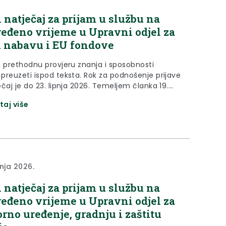
 natječaj za prijam u službu na
eđeno vrijeme u Upravni odjel za
 nabavu i EU fondove
a prethodnu provjeru znanja i sposobnosti
preuzeti ispod teksta. Rok za podnošenje prijave
čaj je do 23. lipnja 2026. Temeljem članka 19.
1. Zakona o službenicima i namještenicima u
taj više
j i područnoj (regionalnoj) samoupravi (“Narodne
 broj 86/08., 61/11., 4/18., 112/19., 17/25) pročelnica
g odjela za javnu nabavu i EU fondove...
bnja 2026.
 natječaj za prijam u službu na
eđeno vrijeme u Upravni odjel za
orno uređenje, gradnju i zaštitu