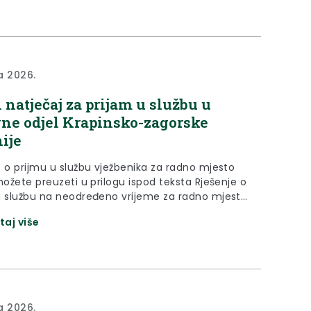
alnoj) samoupravi (“Narodne novine”, broj
61/11., 4/18., 112/19., 17/25) pročelnici upravnih
rapinsko-zagorske županije...
ja 2026.
 natječaj za prijam u službu u
ne odjel Krapinsko-zagorske
ije
e o prijmu u službu vježbenika za radno mjesto
možete preuzeti u prilogu ispod teksta Rješenje o
u službu na neodređeno vrijeme za radno mjesto
možete preuzeti u prilogu ispod teksta Poziv na
taj više
nu provjeru znanja i sposobnosti (intervju) za
jesto broj 2. Domar. možete preuzeti u prilogu
ja 2026.