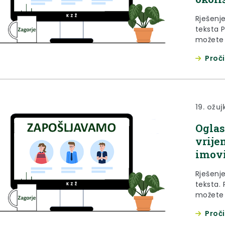
Rješenj
teksta 
možete 
stavka 1
Proči
samoupr
vjerodos
36/09., 1
123/17., 
19. ožu
Oglas
vrije
imovi
Rješenj
teksta.
možete 
stavka 
Proči
namješt