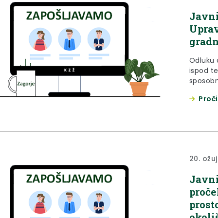
Javni
Uprav
gradn
Odluku 
ispod t
sposobn
prilogu 
Proči
Zakona 
područn
broj 86/0
20. ožu
Javni
proče
prost
okoli