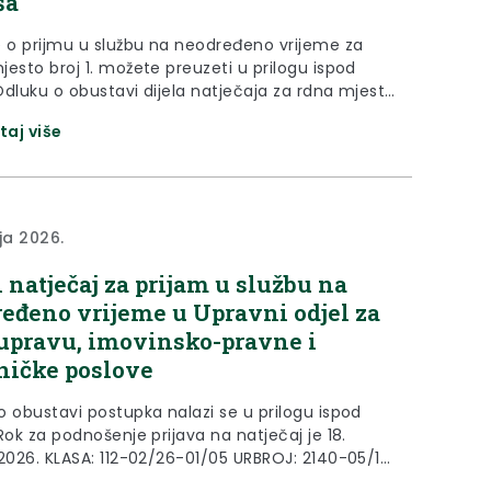
ša
e o prijmu u službu na neodređeno vrijeme za
jesto broj 1. možete preuzeti u prilogu ispod
Odluku o obustavi dijela natječaja za rdna mjesta
 i 4. možete preuzeti u prilogu ispod teksta Poziv
taj više
hodnu provjeru znanja i sposobnosti za radna
roj 1. savjetnik za prostorno uređenje i gradnju...
ja 2026.
 natječaj za prijam u službu na
eđeno vrijeme u Upravni odjel za
upravu, imovinsko-pravne i
ničke poslove
o obustavi postupka nalazi se u prilogu ispod
Rok za podnošenje prijava na natječaj je 18.
 2026. KLASA: 112-02/26-01/05 URBROJ: 2140-05/1-
pina, 05. svibnja 2026. Temeljem članka 19.