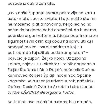
posade iz čak 8 zemalja.
„Ovo našu Županiju čvrsto postavlja na kartu
auto-moto sporta svijeta, i to je nešto što mi
ne možemo platiti novcima, nego jedino na
način da budemo dobri domaćini, da budemo
podrška organizatorima, i da se pobrinemo za
sigurnost svih onih koji dođu na samu utrku i
omogućimo im i ostale sadržaje koji su
potrebni da taj užitak bude kompletan
“
–
poručio je župan Željko Kolar. Uz župana
Kolara, najavili su i direktor i tajnik natjecanja
Željko Štefanić i Dino Deljkić, načelnik Općine
Kumrovec Robert Šplajt, načelnica Općine
Zagorska Sela Ksenija Krivec Jurak, načelnik
Općine Desinić Zvonko Škreblin i direktorica
tvrtke
KӒRCHER Georgiana Tudor.
Na listi prijava je čak 14 automobila najjače,