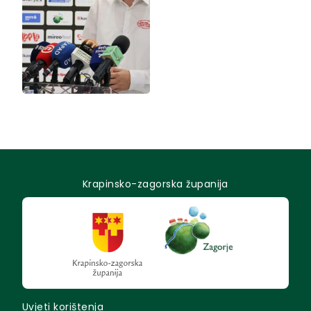
Krapinsko-zagorska županija
Uvjeti korištenja