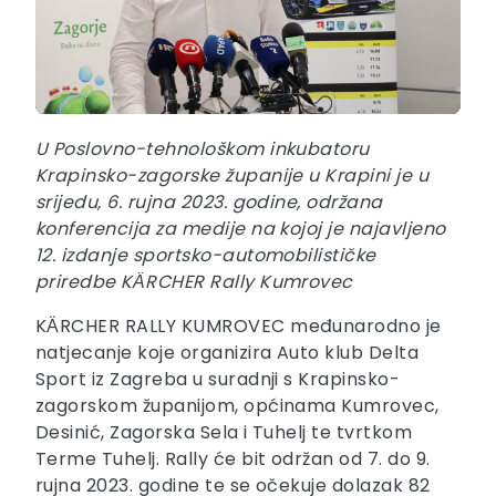
U Poslovno-tehnološkom inkubatoru
Krapinsko-zagorske županije u Krapini je u
srijedu, 6. rujna 2023. godine, održana
konferencija za medije na kojoj je najavljeno
12. izdanje sportsko-automobilističke
priredbe KӒRCHER Rally Kumrovec
KӒRCHER RALLY KUMROVEC međunarodno je
natjecanje koje organizira Auto klub Delta
Sport iz Zagreba u suradnji s Krapinsko-
zagorskom županijom, općinama Kumrovec,
Desinić, Zagorska Sela i Tuhelj te tvrtkom
Terme Tuhelj. Rally će bit održan od 7. do 9.
rujna 2023. godine te se očekuje dolazak 82