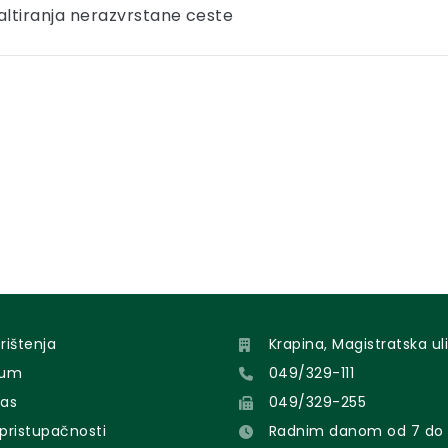
altiranja nerazvrstane ceste
orištenja
Krapina, Magistratska uli
sum
049/329-111
nas
049/329-255
 pristupačnosti
Radnim danom od 7 do 