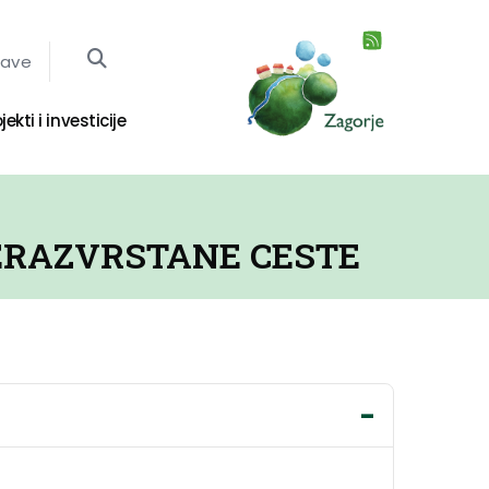
jave
jekti i investicije
ERAZVRSTANE CESTE