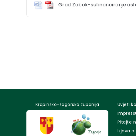
Grad Zabok-sufinanciranje asf
Krapinsko-zagorska županija
Uvjeti k
Impres
Pitajte 
Izjava o