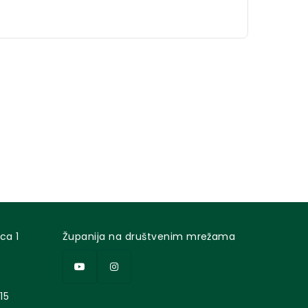
ca 1
Županija na društvenim mrežama
15