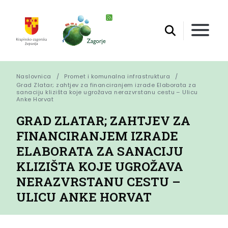
Naslovnica
Promet i komunalna infrastruktura
Grad Zlatar; zahtjev za financiranjem izrade Elaborata za 
sanaciju klizišta koje ugrožava nerazvrstanu cestu – Ulicu 
Anke Horvat
GRAD ZLATAR; ZAHTJEV ZA
FINANCIRANJEM IZRADE
ELABORATA ZA SANACIJU
KLIZIŠTA KOJE UGROŽAVA
NERAZVRSTANU CESTU –
ULICU ANKE HORVAT