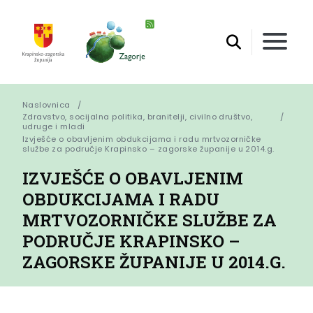
Naslovnica
Zdravstvo, socijalna politika, branitelji, civilno društvo,
udruge i mladi
Izvješće o obavljenim obdukcijama i radu mrtvozorničke 
službe za područje Krapinsko – zagorske županije u 2014.g.
IZVJEŠĆE O OBAVLJENIM
OBDUKCIJAMA I RADU
MRTVOZORNIČKE SLUŽBE ZA
PODRUČJE KRAPINSKO –
ZAGORSKE ŽUPANIJE U 2014.G.