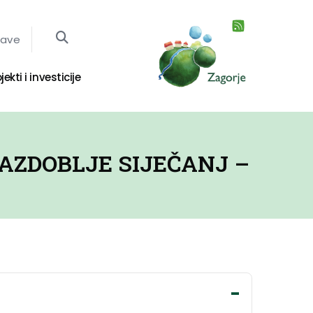
jave
jekti i investicije
AZDOBLJE SIJEČANJ –