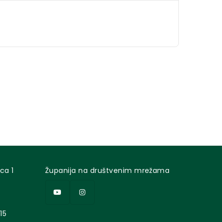
ca 1
Županija na društvenim mrežama
15