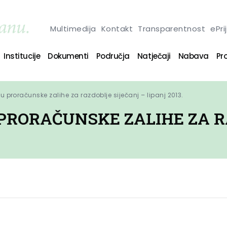
Multimedija
Kontakt
Transparentnost
ePri
Institucije
Dokumenti
Područja
Natječaji
Nabava
Pro
ku proračunske zalihe za razdoblje siječanj – lipanj 2013.
 PRORAČUNSKE ZALIHE ZA R