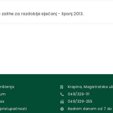
alihe za razdoblje siječanj - lipanj 2013.
orištenja
Krapina, Magistratska uli
sum
049/329-111
nas
049/329-255
 pristupačnosti
Radnim danom od 7 do 