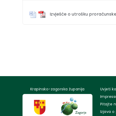
Izvješće o utrošku proračunske z
Krapinsko-zagorska županija
Uvjeti k
Impres
Pitajte 
Izjava o