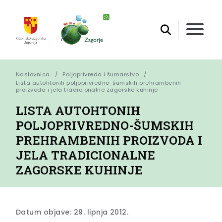
Naslovnica
Poljoprivreda i šumarstvo
Lista autohtonih poljoprivredno-šumskih prehrambenih 
proizvoda i jela tradicionalne zagorske kuhinje
LISTA AUTOHTONIH
POLJOPRIVREDNO-ŠUMSKIH
PREHRAMBENIH PROIZVODA I
JELA TRADICIONALNE
ZAGORSKE KUHINJE
Datum objave: 29. lipnja 2012.