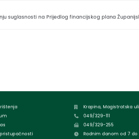
ju suglasnosti na Prijedlog financijskog plana Županijs
orištenja
Krapina, Magistratska uli
sum
049/329-111
nas
049/329-255
 pristupačnosti
Radnim danom od 7 do 