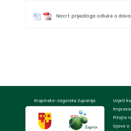
Nacrt prijedloga odluke o davan
Krapinsko-zagorska županija
Uvjeti k
Impres
Pitajte 
Izjava o