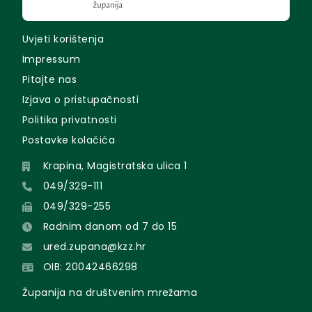
Uvjeti korištenja
Impressum
Pitajte nas
Izjava o pristupačnosti
Politika privatnosti
Postavke kolačića
Krapina, Magistratska ulica 1
049/329-111
049/329-255
Radnim danom od 7 do 15
ured.zupana@kzz.hr
OIB: 20042466298
Županija na društvenim mrežama