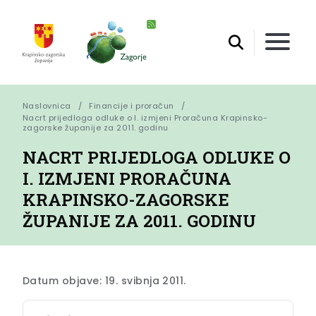
Naslovnica
Financije i proračun
Nacrt prijedloga odluke o I. izmjeni Proračuna Krapinsko-
zagorske županije za 2011. godinu
NACRT PRIJEDLOGA ODLUKE O
I. IZMJENI PRORAČUNA
KRAPINSKO-ZAGORSKE
ŽUPANIJE ZA 2011. GODINU
Datum objave: 19. svibnja 2011.