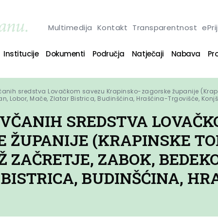
Multimedija
Kontakt
Transparentnost
ePri
Institucije
Dokumenti
Područja
Natječaji
Nabava
Pro
anih sredstva Lovačkom savezu Krapinsko-zagorske županije (Krapinske 
n, Lobor, Mače, Zlatar Bistrica, Budinšćina, Hrašćina-Trgovišće, Konj
OVČANIH SREDSTVA LOVAČ
 ŽUPANIJE (KRAPINSKE TOP
IŽ ZAČRETJE, ZABOK, BEDE
 BISTRICA, BUDINŠĆINA, HR