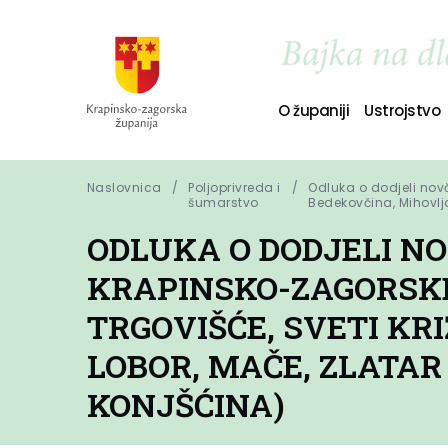
O županiji
Ustrojstvo
Naslovnica
Poljoprivreda i
Odluka o dodjeli novč
šumarstvo
Bedekovčina, Mihovlja
ODLUKA O DODJELI N
KRAPINSKO-ZAGORSKE
TRGOVIŠĆE, SVETI KR
LOBOR, MAČE, ZLATAR
KONJŠĆINA)