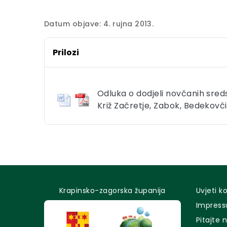
Datum objave: 4. rujna 2013.
Prilozi
Odluka o dodjeli novčanih sred
Križ Začretje, Zabok, Bedekovči
Krapinsko-zagorska županija
Uvjeti k
Impres
Pitajte 