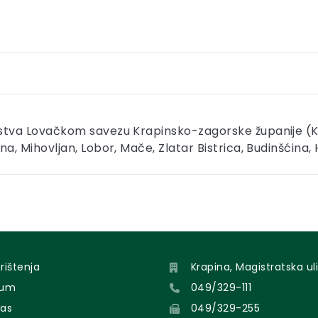
stva Lovačkom savezu Krapinsko-zagorske županije (Kra
na, Mihovljan, Lobor, Mače, Zlatar Bistrica, Budinšćina
orištenja
Krapina, Magistratska uli
sum
049/329-111
nas
049/329-255