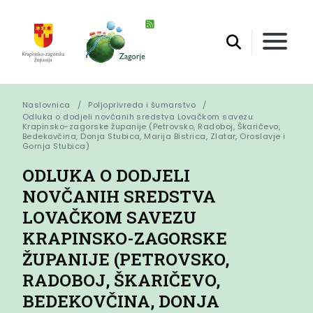
Naslovnica
Poljoprivreda i šumarstvo
Odluka o dodjeli novčanih sredstva Lovačkom savezu 
Krapinsko-zagorske županije (Petrovsko, Radoboj, Škaričevo, 
Bedekovčina, Donja Stubica, Marija Bistrica, Zlatar, Oroslavje i 
Gornja Stubica)
ODLUKA O DODJELI
NOVČANIH SREDSTVA
LOVAČKOM SAVEZU
KRAPINSKO-ZAGORSKE
ŽUPANIJE (PETROVSKO,
RADOBOJ, ŠKARIČEVO,
BEDEKOVČINA, DONJA