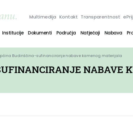
Multimedija
Kontakt
Transparentnost
ePri
Institucije
Dokumenti
Područja
Natječaji
Nabava
Pro
pćina Budinščina-sufinanciranje nabave kamenog materijala
-SUFINANCIRANJE NABAVE