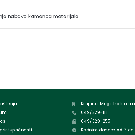
anje nabave kamenog materijala
orištenja
Krapina, Magistratska uli
sum
049/329-111
nas
049/329-255
 pristupačnosti
Radnim danom od 7 do 