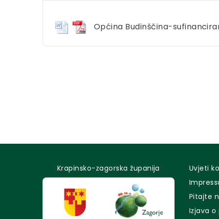
Općina Budinščina-sufinancir
Krapinsko-zagorska županija
Uvjeti k
Impres
Pitajte 
Izjava o