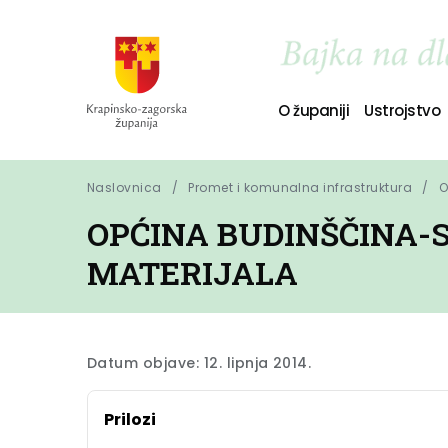
O županiji
Ustrojstvo
Naslovnica
Promet i komunalna infrastruktura
O
OPĆINA BUDINŠČINA
MATERIJALA
Datum objave: 12. lipnja 2014.
Prilozi