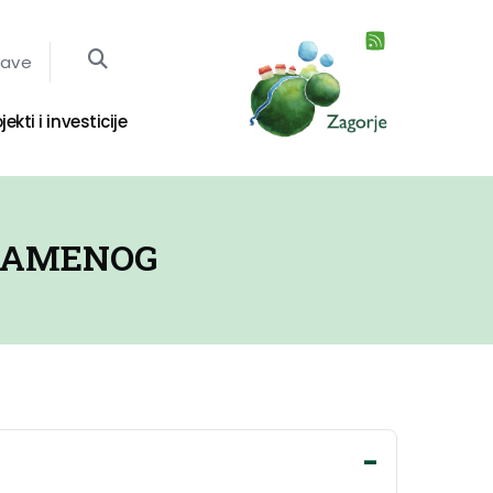
jave
jekti i investicije
 KAMENOG