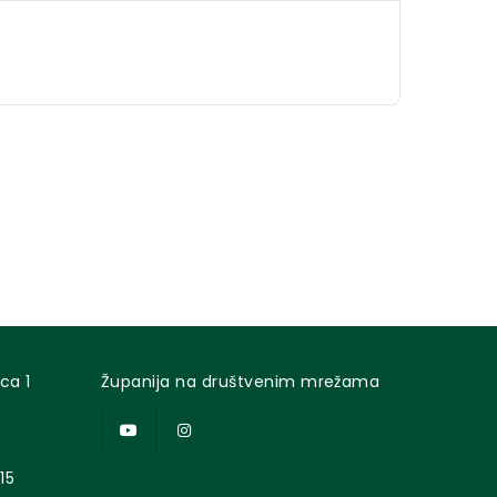
ca 1
Županija na društvenim mrežama
15