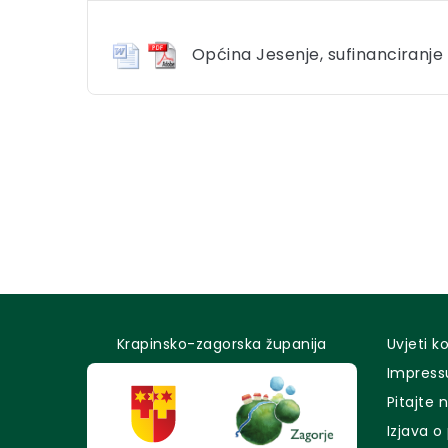
Općina Jesenje, sufinanciranje
Krapinsko-zagorska županija
Uvjeti k
Impres
Pitajte 
Izjava o