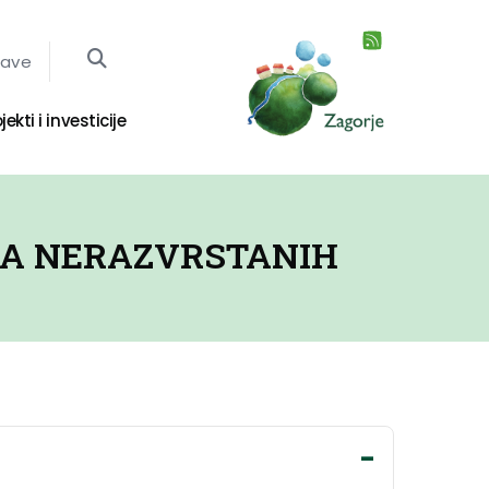
jave
jekti i investicije
JA NERAZVRSTANIH