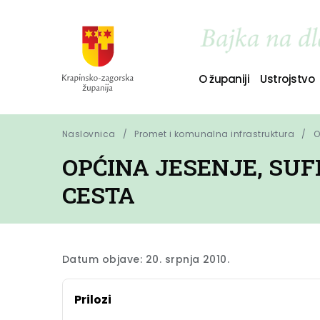
O županiji
Ustrojstvo
Naslovnica
Promet i komunalna infrastruktura
O
OPĆINA JESENJE, SU
CESTA
Datum objave: 20. srpnja 2010.
Prilozi