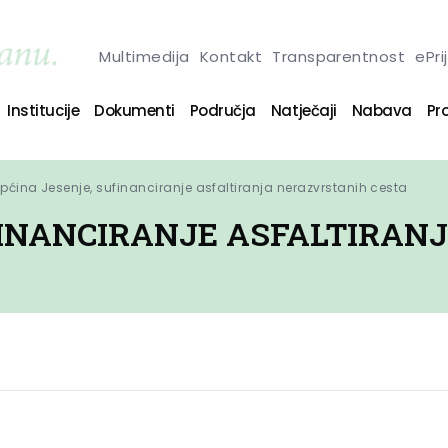
Multimedija
Kontakt
Transparentnost
ePri
Institucije
Dokumenti
Područja
Natječaji
Nabava
Pro
pćina Jesenje, sufinanciranje asfaltiranja nerazvrstanih cesta
FINANCIRANJE ASFALTIRAN