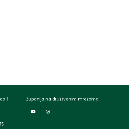
ca 1
Županija na društvenim mrežama
15