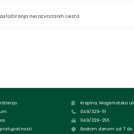
 asfaltiranja nerazvrstanih cesta
orištenja
Krapina, Magistratska uli
sum
049/329-111
nas
049/329-255
 pristupačnosti
Radnim danom od 7 do 