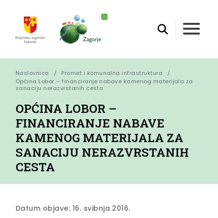
Naslovnica
Promet i komunalna infrastruktura
Općina Lobor – financiranje nabave kamenog materijala za 
sanaciju nerazvrstanih cesta
OPĆINA LOBOR –
FINANCIRANJE NABAVE
KAMENOG MATERIJALA ZA
SANACIJU NERAZVRSTANIH
CESTA
Datum objave: 16. svibnja 2016.