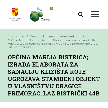
Naslovnica
Promet i komunalna infrastruktura
Općina Marija Bistrica; izrada Elaborata za sanaciju klizišta 
koje ugrožava stambeni objekt u vlasništvu Dragice Primorac, 
Laz Bistrički 44B
OPĆINA MARIJA BISTRICA;
IZRADA ELABORATA ZA
SANACIJU KLIZIŠTA KOJE
UGROŽAVA STAMBENI OBJEKT
U VLASNIŠTVU DRAGICE
PRIMORAC, LAZ BISTRIČKI 44B