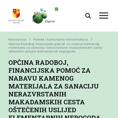
Naslovnica
Promet i komunalna infrastruktura
Općina Radoboj, financijska pomoć za nabavu kamenog 
materijala za sanaciju nerazvrstanih makadamskih cesta 
oštećenih uslijed elementarnih nepogoda
OPĆINA RADOBOJ,
FINANCIJSKA POMOĆ ZA
NABAVU KAMENOG
MATERIJALA ZA SANACIJU
NERAZVRSTANIH
MAKADAMSKIH CESTA
OŠTEĆENIH USLIJED
ELEMENTARNIH NEPOGODA