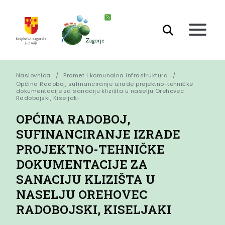
Naslovnica
Promet i komunalna infrastruktura
Općina Radoboj, sufinanciranje izrade projektno-tehničke 
dokumentacije za sanaciju klizišta u naselju Orehovec 
Radobojski, Kiseljaki
OPĆINA RADOBOJ,
SUFINANCIRANJE IZRADE
PROJEKTNO-TEHNIČKE
DOKUMENTACIJE ZA
SANACIJU KLIZIŠTA U
NASELJU OREHOVEC
RADOBOJSKI, KISELJAKI