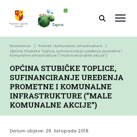
Naslovnica
Promet i komunalna infrastruktura
Općina Stubičke Toplice, sufinanciranje uređenja prometne i 
komunalne infrastrukture (“male komunalne akcije”)
OPĆINA STUBIČKE TOPLICE,
SUFINANCIRANJE UREĐENJA
PROMETNE I KOMUNALNE
INFRASTRUKTURE (“MALE
KOMUNALNE AKCIJE”)
Datum objave: 29. listopada 2018.