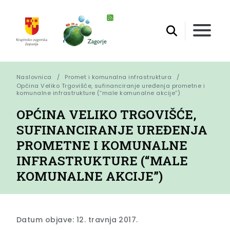
Naslovnica
Promet i komunalna infrastruktura
Općina Veliko Trgovišće, sufinanciranje uređenja prometne i 
komunalne infrastrukture (“male komunalne akcije”)
OPĆINA VELIKO TRGOVIŠĆE,
SUFINANCIRANJE UREĐENJA
PROMETNE I KOMUNALNE
INFRASTRUKTURE (“MALE
KOMUNALNE AKCIJE”)
Datum objave: 12. travnja 2017.