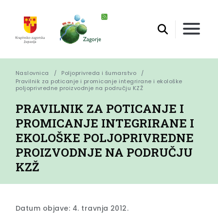
Naslovnica
Poljoprivreda i šumarstvo
Pravilnik za poticanje i promicanje integrirane i ekološke 
poljoprivredne proizvodnje na području KZŽ
PRAVILNIK ZA POTICANJE I
PROMICANJE INTEGRIRANE I
EKOLOŠKE POLJOPRIVREDNE
PROIZVODNJE NA PODRUČJU
KZŽ
Datum objave: 4. travnja 2012.