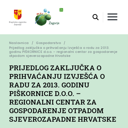
Naslovnica
Gospodarstvo
Prijedlog zaključka o prihvaćanju Izvješća o radu za 2013. 
godinu PIŠKORNICE d.o.o. – regionalni centar za gospodarenje 
otpadom sjeverozapadne Hrvatske
PRIJEDLOG ZAKLJUČKA O
PRIHVAĆANJU IZVJEŠĆA O
RADU ZA 2013. GODINU
PIŠKORNICE D.O.O. –
REGIONALNI CENTAR ZA
GOSPODARENJE OTPADOM
SJEVEROZAPADNE HRVATSKE