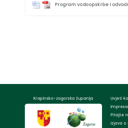
Program vodoopskrbe i odvodnj
Krapinsko-zagorska županija
Uvjeti k
Impres
Pitajte 
Izjava o