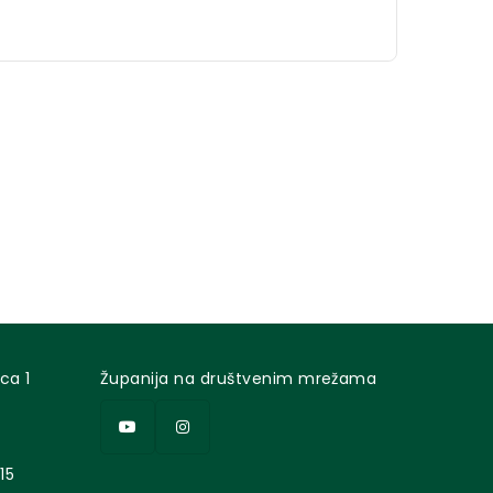
ca 1
Županija na društvenim mrežama
15