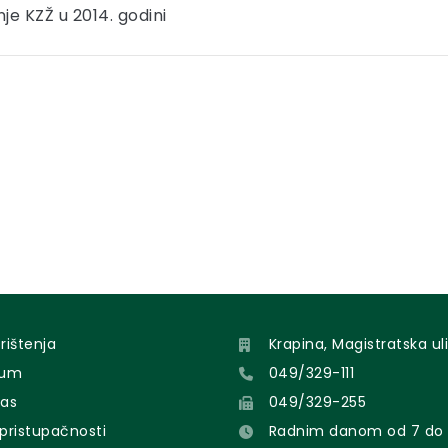
e KZŽ u 2014. godini
orištenja
Krapina, Magistratska uli
sum
049/329-111
nas
049/329-255
 pristupačnosti
Radnim danom od 7 do 