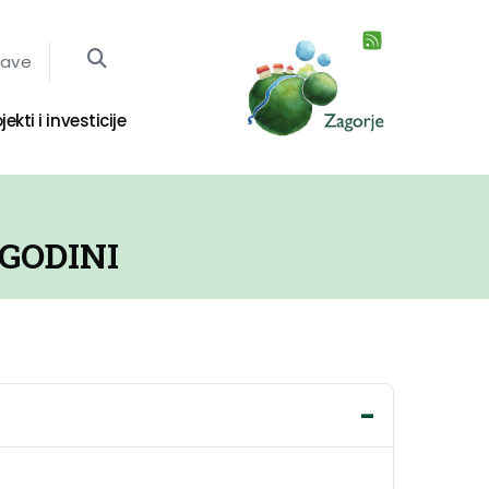
jave
jekti i investicije
GODINI