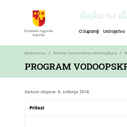
O županiji
Ustrojstvo
Naslovnica
Promet i komunalna infrastruktura
P
PROGRAM VODOOPSKRBE
Datum objave: 6. svibnja 2014.
Prilozi