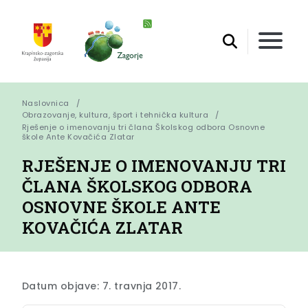
Naslovnica
Obrazovanje, kultura, šport i tehnička kultura
Rješenje o imenovanju tri člana Školskog odbora Osnovne 
škole Ante Kovačića Zlatar
RJEŠENJE O IMENOVANJU TRI
ČLANA ŠKOLSKOG ODBORA
OSNOVNE ŠKOLE ANTE
KOVAČIĆA ZLATAR
Datum objave: 7. travnja 2017.