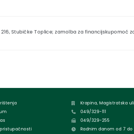
i 216, Stubičke Toplice; zamolba za financijskupomoć z
orištenja
Krapina, Magistratska uli
sum
049/329-111
nas
049/329-255
 pristupačnosti
Radnim danom od 7 do 