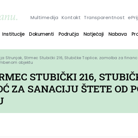
Multimedija
Kontakt
Transparentnost
ePri
Institucije
Dokumenti
Područja
Natječaji
Nabava
Pro
ja Strunjak, Strmec Stubički 216, Stubičke Toplice; zamolba za finan
mbenom objektu
MEC STUBIČKI 216, STUBIČ
Ć ZA SANACIJU ŠTETE OD 
U