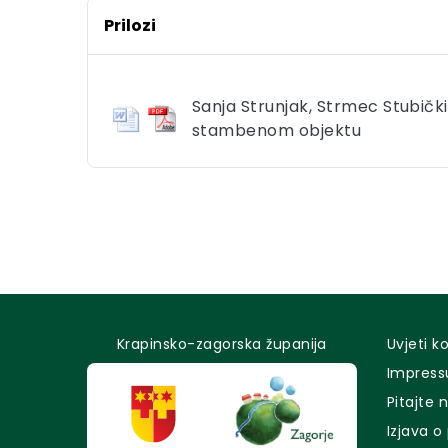
Prilozi
Sanja Strunjak, Strmec Stubičk
stambenom objektu
Krapinsko-zagorska županija
Uvjeti k
Impres
Pitajte 
Izjava o