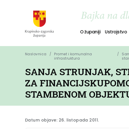
O županiji
Ustrojstvo
Naslovnica
Promet i komunalna
San
infrastruktura
sta
SANJA STRUNJAK, STR
ZA FINANCIJSKUPOMO
STAMBENOM OBJEKT
Datum objave: 26. listopada 2011.