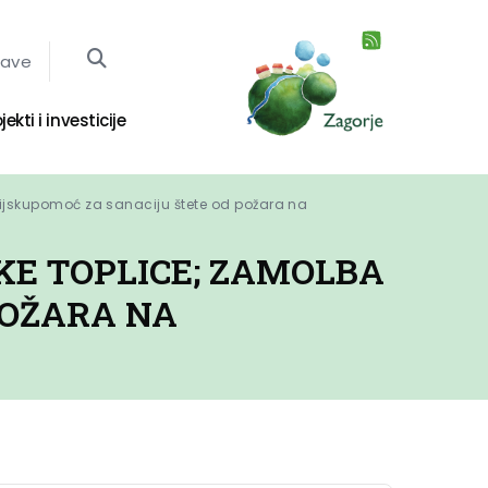
jave
jekti i investicije
cijskupomoć za sanaciju štete od požara na 
KE TOPLICE; ZAMOLBA
POŽARA NA