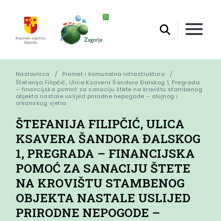
Naslovnica
Promet i komunalna infrastruktura
Štefanija Filipčić, Ulica Ksavera Šandora Đalskog 1, Pregrada 
– financijska pomoć za sanaciju štete na krovištu stambenog 
objekta nastale uslijed prirodne nepogode – olujnog i 
orkanskog vjetra
ŠTEFANIJA FILIPČIĆ, ULICA
KSAVERA ŠANDORA ĐALSKOG
1, PREGRADA – FINANCIJSKA
POMOĆ ZA SANACIJU ŠTETE
NA KROVIŠTU STAMBENOG
OBJEKTA NASTALE USLIJED
PRIRODNE NEPOGODE –