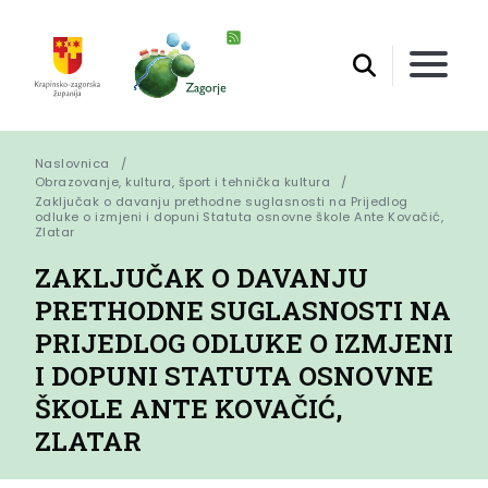
Naslovnica
Obrazovanje, kultura, šport i tehnička kultura
Zaključak o davanju prethodne suglasnosti na Prijedlog 
odluke o izmjeni i dopuni Statuta osnovne škole Ante Kovačić, 
Zlatar
ZAKLJUČAK O DAVANJU
PRETHODNE SUGLASNOSTI NA
PRIJEDLOG ODLUKE O IZMJENI
I DOPUNI STATUTA OSNOVNE
ŠKOLE ANTE KOVAČIĆ,
ZLATAR