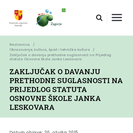
Naslovnica
Obrazovanje, kultura, šport i tehnička kultura
Zaključak o davanju prethodne suglasnosti na Prijedlog 
statuta Osnovne škole Janka Leskovara
ZAKLJUČAK O DAVANJU
PRETHODNE SUGLASNOSTI NA
PRIJEDLOG STATUTA
OSNOVNE ŠKOLE JANKA
LESKOVARA
Datum objave: 20. ožujka 2015.