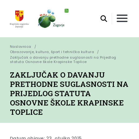
Naslovnica
Obrazovanje, kultura, šport i tehnička kultura
Zaključak o davanju prethodne suglasnosti na Prijedlog 
statuta Osnovne škole Krapinske Toplice
ZAKLJUČAK O DAVANJU
PRETHODNE SUGLASNOSTI NA
PRIJEDLOG STATUTA
OSNOVNE ŠKOLE KRAPINSKE
TOPLICE
Datum objave: 23. ožujka 2015.