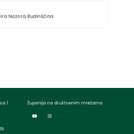
mira Nazora Budinšćina
ca 1
Županija na društvenim mrežama
15