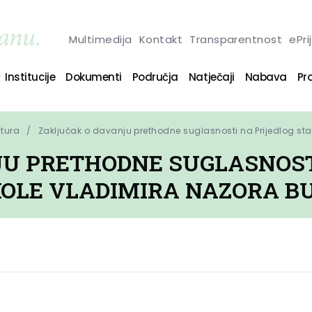
Multimedija
Kontakt
Transparentnost
ePri
Institucije
Dokumenti
Područja
Natječaji
Nabava
Pro
ltura
Zaključak o davanju prethodne suglasnosti na Prijedlog st
U PRETHODNE SUGLASNOST
OLE VLADIMIRA NAZORA B