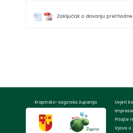
Zaključak o davanju prethodne 
Krapinsko-zagorska županija
Uvjeti k
Impres
Pitajte 
Izjava o