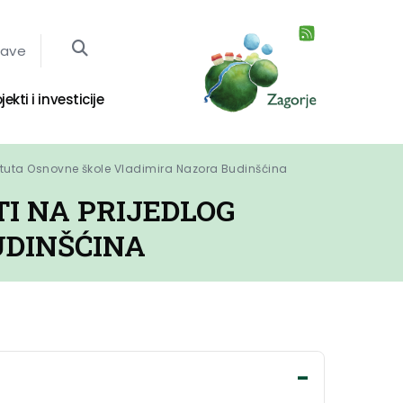
jave
jekti i investicije
atuta Osnovne škole Vladimira Nazora Budinšćina
I NA PRIJEDLOG
UDINŠĆINA