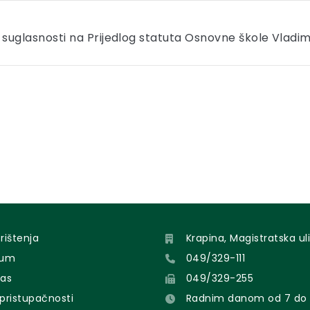
suglasnosti na Prijedlog statuta Osnovne škole Vladi
orištenja
Krapina, Magistratska uli
sum
049/329-111
nas
049/329-255
 pristupačnosti
Radnim danom od 7 do 