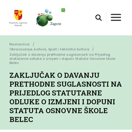
Naslovnica
Obrazovanje, kultura, šport i tehnička kultura
Zaključak o davanju prethodne suglasnosti na Prijedlog 
statutarne odluke o izmjeni i dopuni Statuta Osnovne škole 
Belec
ZAKLJUČAK O DAVANJU
PRETHODNE SUGLASNOSTI NA
PRIJEDLOG STATUTARNE
ODLUKE O IZMJENI I DOPUNI
STATUTA OSNOVNE ŠKOLE
BELEC