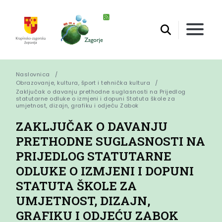
Naslovnica
Obrazovanje, kultura, šport i tehnička kultura
Zaključak o davanju prethodne suglasnosti na Prijedlog 
statutarne odluke o izmjeni i dopuni Statuta škole za 
umjetnost, dizajn, grafiku i odjeću Zabok
ZAKLJUČAK O DAVANJU
PRETHODNE SUGLASNOSTI NA
PRIJEDLOG STATUTARNE
ODLUKE O IZMJENI I DOPUNI
STATUTA ŠKOLE ZA
UMJETNOST, DIZAJN,
GRAFIKU I ODJEĆU ZABOK