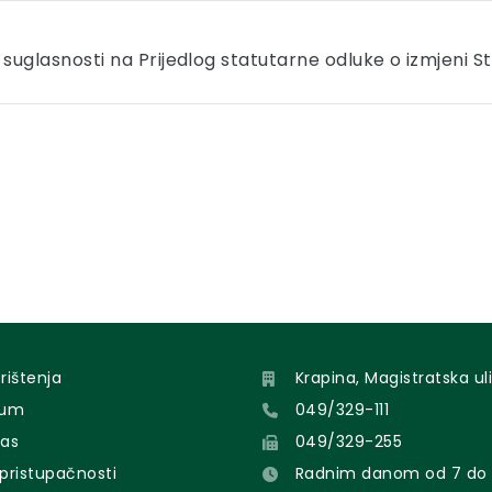
suglasnosti na Prijedlog statutarne odluke o izmjeni S
orištenja
Krapina, Magistratska uli
sum
049/329-111
nas
049/329-255
 pristupačnosti
Radnim danom od 7 do 