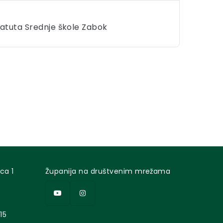
tatuta Srednje škole Zabok
ca 1
Županija na društvenim mrežama
15