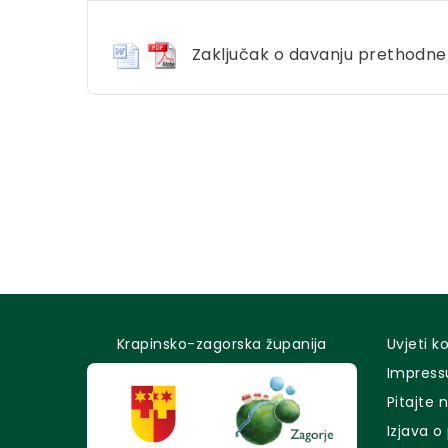
Zaključak o davanju prethodne 
Krapinsko-zagorska županija
Uvjeti k
Impres
Pitajte 
Izjava o