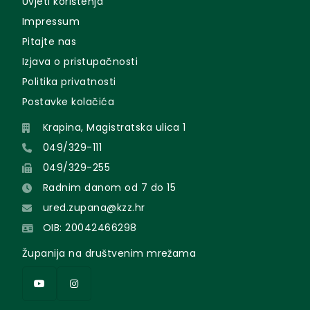
Uvjeti korištenja
Impressum
Pitajte nas
Izjava o pristupačnosti
Politika privatnosti
Postavke kolačića
Krapina, Magistratska ulica 1
049/329-111
049/329-255
Radnim danom od 7 do 15
ured.zupana@kzz.hr
OIB: 20042466298
Županija na društvenim mrežama