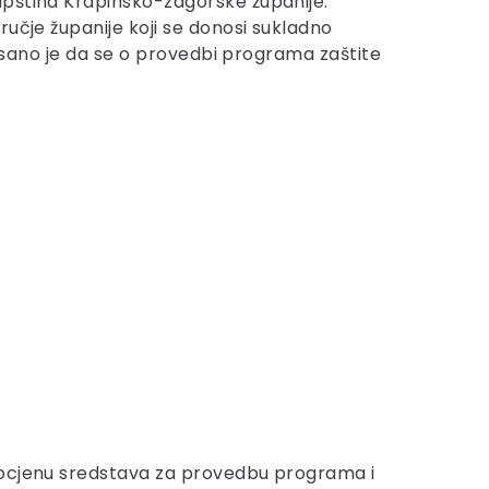
upština Krapinsko-zagorske županije.
učje županije koji se donosi sukladno
pisano je da se o provedbi programa zaštite
procjenu sredstava za provedbu programa i