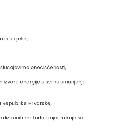
iš u cjelini,
u slučajevima onečišćenosti,
ih izvora energije u svrhu smanjenja
u Republike Hrvatske,
rdiziranih metoda i mjerila koje se