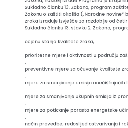
Zakona, nositelj izrade Programa je Krapin
Sukladno članku 13. Zakona, program zaštite
Zakonu o zaštiti okoliša („Narodne novine” b
zraka izrađuje izvješće za razdoblje od četir
Sukladno članku 13. stavku 2. Zakona, progr
₋
ocjenu stanja kvalitete zraka,
₋
prioritetne mjere i aktivnosti u području zaš
₋
preventivne mjere za očuvanje kvalitete zr
₋
mjere za smanjivanje emisija onečišćujućih 
₋
mjere za smanjivanje ukupnih emisija iz pro
₋
mjere za poticanje porasta energetske učink
₋
način provedbe, redoslijed ostvarivanja i 