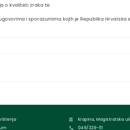
a o kvaliteti zraka te
govorima i sporazumima kojih je Republika Hrvatska 
orištenja
Krapina, Magistratska uli
sum
049/329-111