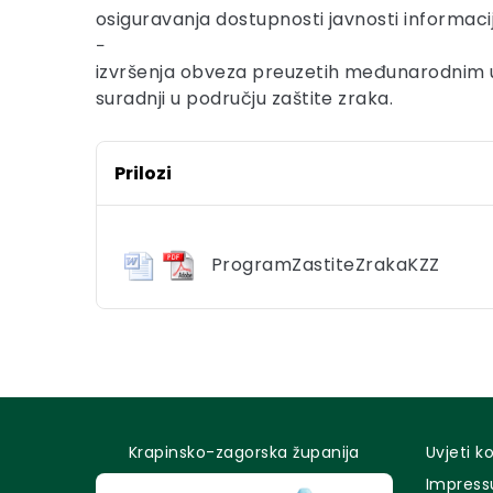
osiguravanja dostupnosti javnosti informacij
−
izvršenja obveza preuzetih međunarodnim u
suradnji u području zaštite zraka.
Prilozi
ProgramZastiteZrakaKZZ
Krapinsko-zagorska županija
Uvjeti k
Impres