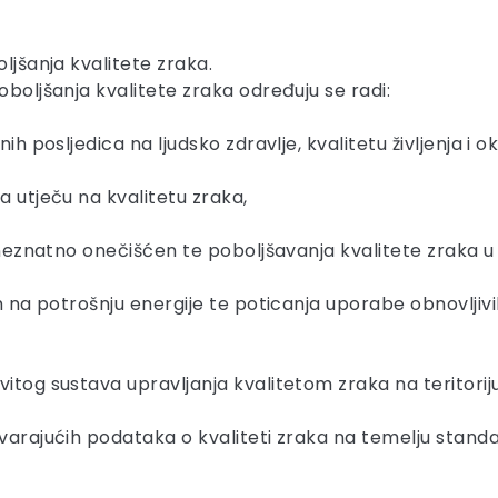
ljšanja kvalitete zraka.
oboljšanja kvalitete zraka određuju se radi:
h posljedica na ljudsko zdravlje, kvalitetu življenja i okol
a utječu na kvalitetu zraka,
i neznatno onečišćen te poboljšavanja kvalitete zraka 
om na potrošnju energije te poticanja uporabe obnovljiv
vitog sustava upravljanja kvalitetom zraka na teritorij
varajućih podataka o kvaliteti zraka na temelju standa