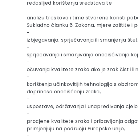
redoslijed korištenja sredstava te
₋
analizu troškova i time stvorene koristi pobo
Sukladno članku 6. Zakona, mjere zaštite i p
−
izbjegavanja, sprječavanja ili smanjenja štetni
−
sprječavanja i smanjivanja onečišćivanja koj
−
očuvanja kvalitete zraka ako je zrak čist il
−
korištenja učinkovitijih tehnologija s obzir
doprinosa onečišćenju zraka,
−
uspostave, održavanja i unapređivanja cjelo
−
procjene kvalitete zraka i pribavljanja odgo
primjenjuju na području Europske unije,
−