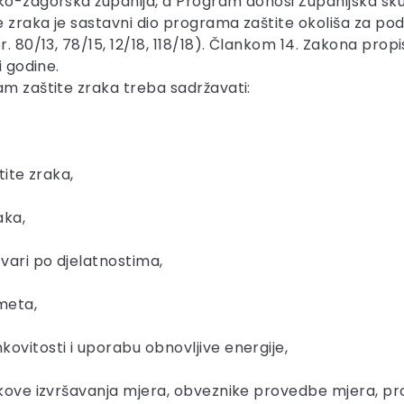
sko-zagorska županija, a Program donosi Županijska sk
 zraka je sastavni dio programa zaštite okoliša za podr
r. 80/13, 78/15, 12/18, 118/18). Člankom 14. Zakona pro
i godine.
am zaštite zraka treba sadržavati:
tite zraka,
aka,
tvari po djelatnostima,
meta,
ovitosti i uporabu obnovljive energije,
rokove izvršavanja mjera, obveznike provedbe mjera, 