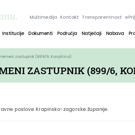
Multimedija
Kontakt
Transparentnost
ePri
Institucije
Dokumenti
Područja
Natječaji
Nabava
Pro
vremeni zastupnik (899/6, Konjščina)
ENI ZASTUPNIK (899/6, KO
ravne poslove Krapinsko-zagorske županije.