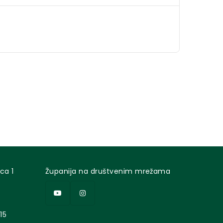
ca 1
Županija na društvenim mrežama
15