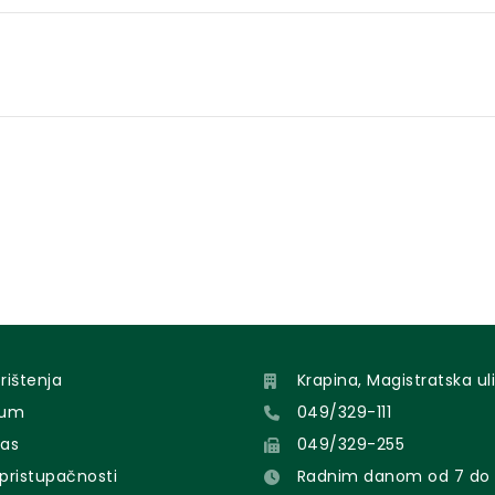
orištenja
Krapina, Magistratska uli
sum
049/329-111
nas
049/329-255
 pristupačnosti
Radnim danom od 7 do 