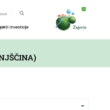
jave
jekti i investicije
NJŠČINA)