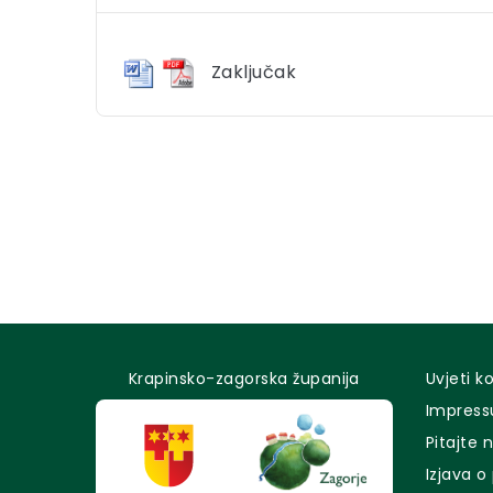
Zaključak
Krapinsko-zagorska županija
Uvjeti k
Impres
Pitajte 
Izjava o