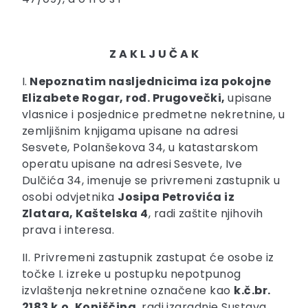
Z A K L J U Č A K
I.
Nepoznatim nasljednicima iza pokojne
Elizabete Rogar, rođ. Prugovečki,
upisane
vlasnice i posjednice predmetne nekretnine, u
zemljišnim knjigama upisane na adresi
Sesvete, Polanšekova 34, u katastarskom
operatu upisane na adresi Sesvete, Ive
Dulčića 34, imenuje se privremeni zastupnik u
osobi odvjetnika
Josipa Petrovića iz
Zlatara, Kaštelska 4
, radi zaštite njihovih
prava i interesa.
II. Privremeni zastupnik zastupat će osobe iz
točke I. izreke u postupku nepotpunog
izvlaštenja nekretnine označene kao
k.č.br.
2183 k.o. Konjščina
, radi izgradnje Sustava