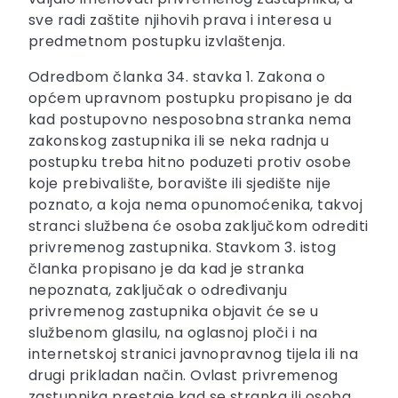
sve radi zaštite njihovih prava i interesa u
predmetnom postupku izvlaštenja.
Odredbom članka 34. stavka 1. Zakona o
općem upravnom postupku propisano je da
kad postupovno nesposobna stranka nema
zakonskog zastupnika ili se neka radnja u
postupku treba hitno poduzeti protiv osobe
koje prebivalište, boravište ili sjedište nije
poznato, a koja nema opunomoćenika, takvoj
stranci službena će osoba zaključkom odrediti
privremenog zastupnika. Stavkom 3. istog
članka propisano je da kad je stranka
nepoznata, zaključak o određivanju
privremenog zastupnika objavit će se u
službenom glasilu, na oglasnoj ploči i na
internetskoj stranici javnopravnog tijela ili na
drugi prikladan način. Ovlast privremenog
zastupnika prestaje kad se stranka ili osoba