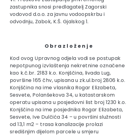
zastupnika snosi predlagatelj Zagorski
vodovod d.o.o. za javnu vodoopskrbu i
odvodnju, Zabok, K.Š. Gjalskog 1.
O b r a z l o ž e n j e
Kod ovog Upravnog odjela vodi se postupak
nepotpunog izvlaštenja nekretnine označene
kao k.č.br. 2183 k.o. Konjščina, livada Lug,
površine 165 čhv, upisana u zk.ul.broj 2806 k.o.
Konjščina na ime vlasnika Rogar Elizabeta,
Sesvete, Polanšekova 34, u katastarskom
operatu upisana u posjedovni list broj 1230 k.o.
Konjščina na ime posjednika Rogar Elizabeta,
Sesvete, Ive Dulčića 34 – u površini služnosti
od 13,1 m2 – trasa kanalizacije prolazi
središnjim dijelom parcele u smjeru