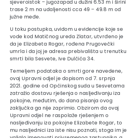
sjeveroistok – jugozapad u dužini 6.53 m i širini
trase 2 m na udaljenosti cca 49 – 49.8 m od
južne međe.
U toku postupka, uvidom u evidencije koje se
vode kod Matičnog ureda Zlatar, utvrđeno je
da je Elizabeta Rogar, rođena Prugovečki
umrla i da joj je adresa prebivališta u trenutku
smrti bila Sesvete, Ive Dulčića 34.
Temeljem podataka o smrti gore navedene,
ovaj Upravni odjel je dopisom od 7. srpnja
2021. godine od Općinskog suda u Sesvetama
zatražio dostavu rješenja o nasljeđivanju iza
pokojne, međutim, do dana pisanja ovog
zaključka ga nije zaprimio. Obzirom da ovaj
Upravni odjel ne raspolaže rješenjem o
nasljeđivanju iza pokojne Elizabete Rogar, to
mu nasljednici iza iste nisu poznati, stoga im je
valjalo imenovati privremenog zastupnika, a