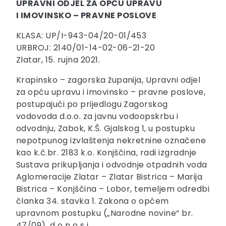
UPRAVNI ODJEL ZA OPĆU UPRAVU
I IMOVINSKO – PRAVNE POSLOVE
KLASA: UP/I-943-04/20-01/453
URBROJ: 2140/01-14-02-06-21-20
Zlatar, 15. rujna 2021.
Krapinsko – zagorska županija, Upravni odjel
za opću upravu i imovinsko – pravne poslove,
postupajući po prijedlogu Zagorskog
vodovoda d.o.o. za javnu vodoopskrbu i
odvodnju, Zabok, K.Š. Gjalskog 1, u postupku
nepotpunog izvlaštenja nekretnine označene
kao k.č.br. 2183 k.o. Konjščina, radi izgradnje
Sustava prikupljanja i odvodnje otpadnih voda
Aglomeracije Zlatar – Zlatar Bistrica – Marija
Bistrica – Konjščina – Lobor, temeljem odredbi
članka 34. stavka 1. Zakona o općem
upravnom postupku („Narodne novine“ br.
47/09), d o n o s i