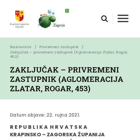
Naslovnica
Privremeni zastupnik
Zaključak – privremeni zastupnik (Aglomeracija Zlatar, Rogar, 
453)
ZAKLJUČAK – PRIVREMENI
ZASTUPNIK (AGLOMERACIJA
ZLATAR, ROGAR, 453)
Datum objave: 22. rujna 2021.
R E P U B L I K A H R V A T S K A
KRAPINSKO – ZAGORSKA ŽUPANIJA