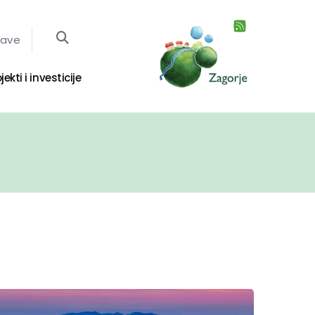
jave
jekti i investicije