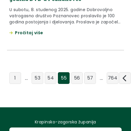
U subotu, 8. studenog 2025. godine Dobrovoljno
vatrogasno društvo Poznanovec proslavilo je 100
godina postojanja i djelovanja. Proslava je započela
mimohodom vatrogasnih postrojbi, nakon čega je
Pročitaj više
uslijedio blagoslov vozila te središnja svečanost u
vatrogasnom domu na kojoj je bio i župan
Krapinsko-zagorske županije Željko Kolar.
“Vatrogastvo je u Zagorju način života. Zadatak
vatrogasaca već odavno...
...
...
1
53
54
55
56
57
764
Krapinsko-zagorska županija