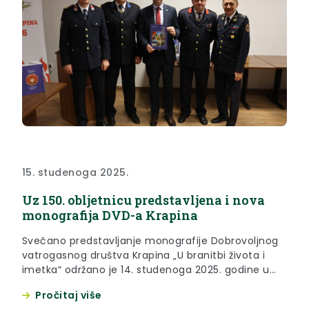
15. studenoga 2025.
Uz 150. obljetnicu predstavljena i nova
monografija DVD-a Krapina
Svečano predstavljanje monografije Dobrovoljnog
vatrogasnog društva Krapina „U branitbi života i
imetka“ održano je 14. studenoga 2025. godine u
sklopu obilježavanja 150 godina DVD-a Krapina“.
Pročitaj više
Jedan od pokrovitelja ove velike obljetnice je