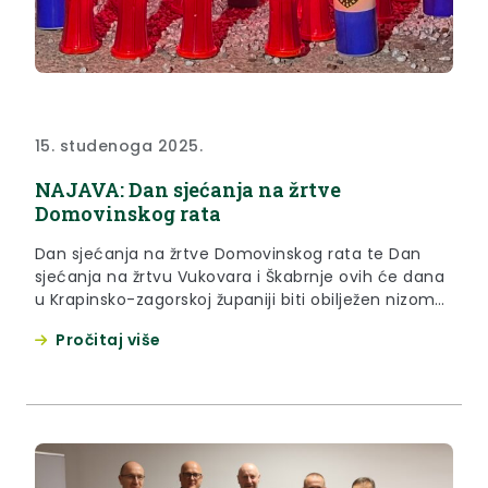
15. studenoga 2025.
NAJAVA: Dan sjećanja na žrtve
Domovinskog rata
Dan sjećanja na žrtve Domovinskog rata te Dan
sjećanja na žrtvu Vukovara i Škabrnje ovih će dana
u Krapinsko-zagorskoj županiji biti obilježen nizom
događanja u svim dijelovima Zagorja, dok će
Pročitaj više
središnja županijska svečanost biti održana
u ponedjeljak (17. studenoga) u 10 sati kod
spomen-obilježja smrtno stradalim hrvatskim
braniteljima u Perivoju Janka Draškovića u Krapini. U
skladu s...