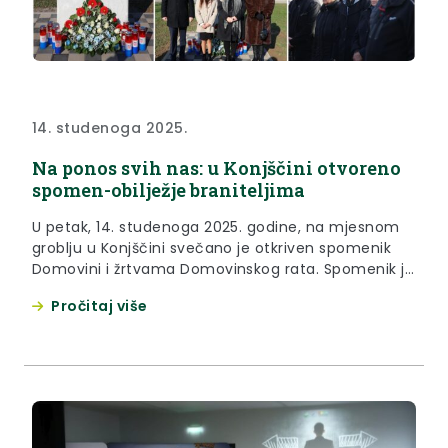
14. studenoga 2025.
Na ponos svih nas: u Konjščini otvoreno
spomen-obilježje braniteljima
U petak, 14. studenoga 2025. godine, na mjesnom
groblju u Konjščini svečano je otkriven spomenik
Domovini i žrtvama Domovinskog rata. Spomenik je
otkriven uoči Dana sjećanja na žrtve Domovinskog
Pročitaj više
rata i Dana sjećanja na žrtvu Vukovara i Škabrnje, a
naša je obaveza, istaknuo je župan Željko Kolar, širiti
istinu o Domovinskom ratu. “Unatoč vremenskom
odmaku,...