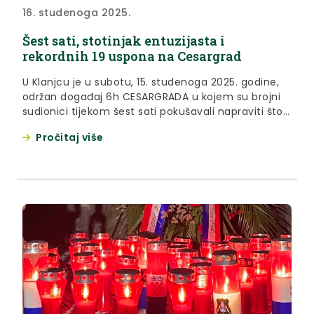
16. studenoga 2025.
Šest sati, stotinjak entuzijasta i
rekordnih 19 uspona na Cesargrad
U Klanjcu je u subotu, 15. studenoga 2025. godine,
održan događaj 6h CESARGRADA u kojem su brojni
sudionici tijekom šest sati pokušavali napraviti što
više uspona do planinarskog doma Cesargrad.
Pročitaj više
Organizatori događaja bili su Denis Petek i Zvonimir
Penezić uz logističku podršku Ilije Kranjčeca.
“Okupilo se stotinjak entuzijasta, sportskih
amatera, od najmlađe sudionice sa 16...