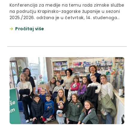
Konferencija za medije na temu rada zimske službe
na području Krapinsko-zagorske županije u sezoni
2025./2026. održana je u četvrtak, 14. studenoga
2025. godine, u Krapini. Župan Željko Kolar istaknuo
Pročitaj više
je da je zimska služba na području Krapinsko-
zagorske županije spremna za zimu i snijeg, ali da
se jednako tako trebaju pripremiti i svi sudionici u
prometu. „Zimska služba je...