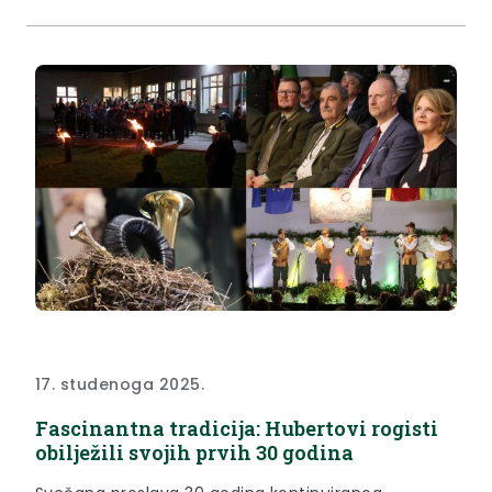
herojima Vukovara i Škabrnje, svim hrvatskim
braniteljima i civilnim žrtvama koji nisu dočekali kraj
Domovinskog rata...
17. studenoga 2025.
Fascinantna tradicija: Hubertovi rogisti
obilježili svojih prvih 30 godina