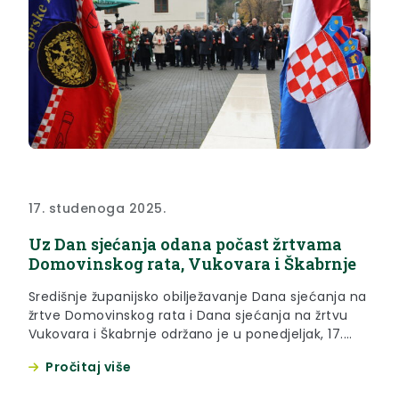
17. studenoga 2025.
Uz Dan sjećanja odana počast žrtvama
Domovinskog rata, Vukovara i Škabrnje
Središnje županijsko obilježavanje Dana sjećanja na
žrtve Domovinskog rata i Dana sjećanja na žrtvu
Vukovara i Škabrnje održano je u ponedjeljak, 17.
studenoga 2025. godine, kod spomen-obilježja
Pročitaj više
smrtno stradalim hrvatskim braniteljima u Perivoju
Janka Draškovića u Krapini. Počast stradalim