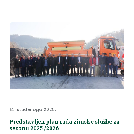
Krapinsko-zagorska županija te je župan Željko Kolar
na predstavljanju još jednom istaknuo kako ovo nije
samo godišnjica DVD-a Krapina, nego jubilej
vatrogastva na...
14. studenoga 2025.
Predstavljen plan rada zimske službe za
sezonu 2025./2026.