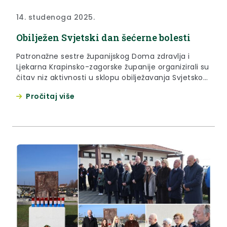
14. studenoga 2025.
Obilježen Svjetski dan šećerne bolesti
Patronažne sestre županijskog Doma zdravlja i
Ljekarna Krapinsko-zagorske županije organizirali su
čitav niz aktivnosti u sklopu obilježavanja Svjetskog
dana šećerne bolesti – najveće svjetske kampanje
Pročitaj više
za podizanje svijesti o dijabetesu. Radi se o bolesti
koja nastaje kad gušterača ne proizvodi dovoljno
inzulina ili kada tijelo ne može učinkovito koristiti
inzulin koji proizvodi, a s kojom...