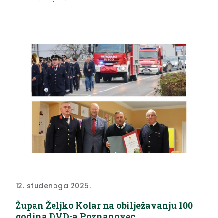
Kreiraj svoju budućnost namijenjen je poticanju
inovativnosti, poduzetničkog duha i osnaživanju
mladih talenata Krapinsko-zagorske županije,
pružajući im alate i podršku potrebnu za izgradnju
uspješne budućnosti. Voditelj programa, Miroslav
Macan iz Poduzetničkog centra Krapinsko-
zagorske...
12. studenoga 2025.
Župan Željko Kolar na obilježavanju 100
godina DVD-a Poznanovec