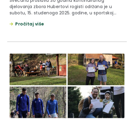
Svečana proslava 30 godina kontinuiranog
djelovanja zbora Hubertovi rogisti održana je u
subotu, 15. studenoga 2025. godine, u sportskoj
dvorani Osnovne škole Pavla Štoosa Kraljevec na
Pročitaj više
Sutli. Hubertovi rogisti jedni su od najdugovječnijih i
najprepoznatljivijih sastava lovačkih rogista u
Hrvatskoj koji su, kazao je župan Željko Kolar,
pokazali impresivno znanje i umijeće. “Rijetko kad
me,...