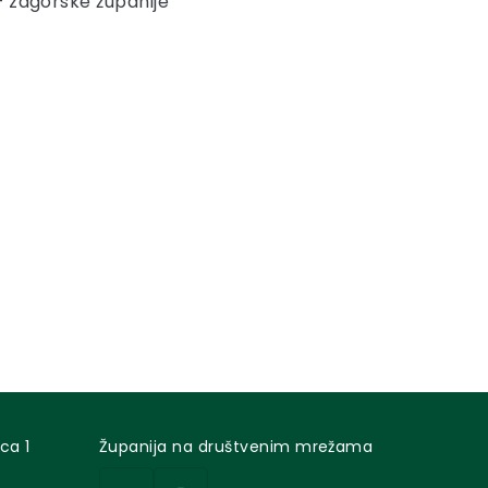
 zagorske županije”
ca 1
Županija na društvenim mrežama