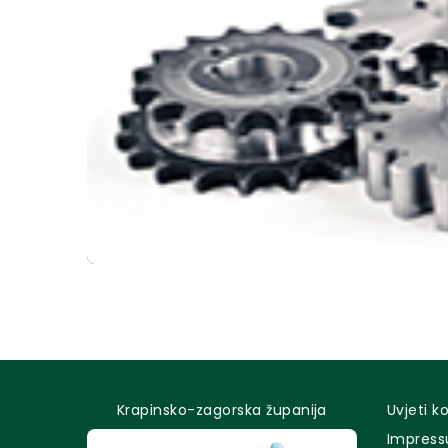
Krapinsko-zagorska županija
Uvjeti k
Impres