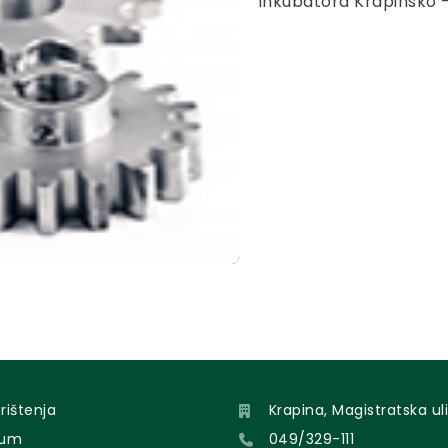
inkubatora Krapinsko –
orištenja
Krapina, Magistratska uli
sum
049/329-111