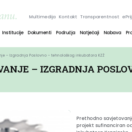
Multimedija
Kontakt
Transparentnost
ePri
Institucije
Dokumenti
Područja
Natječaji
Nabava
Pro
je – Izgradnja Poslovno – tehnološkog inkubatora KZŽ
ANJE – IZGRADNJA POSLO
Prethodno savjetovanj
projekt sufinanciran o