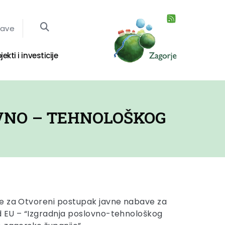
jave
jekti i investicije
VNO – TEHNOLOŠKOG
e za Otvoreni postupak javne nabave za
d EU – “Izgradnja poslovno-tehnološkog