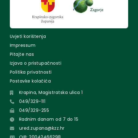
Uvjeti korištenja
Impressum
Pitajte nas
Izjava o pristupačnosti
Politika privatnosti
Postavke kolačića
Krapina, Magistratska ulica 1
049/329-111
049/329-255
Radnim danom od 7 do 15
ured.zupana@kzz.hr
OIB: 20042466298