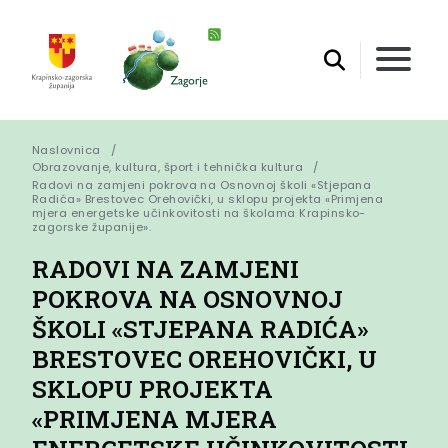
Naslovnica
Obrazovanje, kultura, šport i tehnička kultura
Radovi na zamjeni pokrova na Osnovnoj školi «Stjepana 
Radića» Brestovec Orehovički, u sklopu projekta «Primjena 
mjera energetske učinkovitosti na školama Krapinsko-
zagorske županije».
RADOVI NA ZAMJENI
POKROVA NA OSNOVNOJ
ŠKOLI «STJEPANA RADIĆA»
BRESTOVEC OREHOVIČKI, U
SKLOPU PROJEKTA
«PRIMJENA MJERA