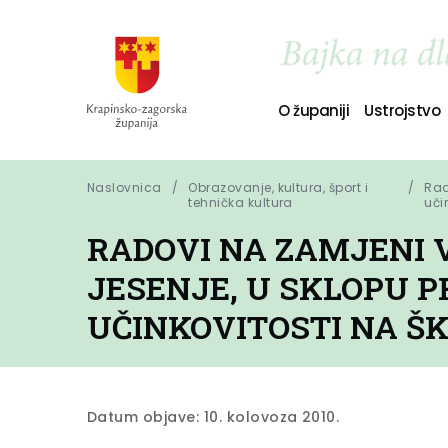
O županiji
Ustrojstvo
Naslovnica
Obrazovanje, kultura, šport i
Rad
tehnička kultura
uči
RADOVI NA ZAMJENI 
JESENJE, U SKLOPU 
UČINKOVITOSTI NA Š
Datum objave: 10. kolovoza 2010.