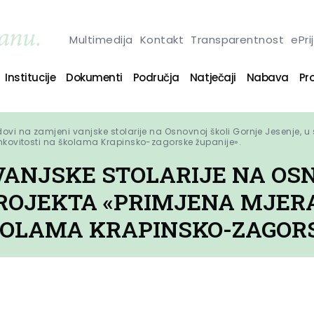
Multimedija
Kontakt
Transparentnost
ePri
Institucije
Dokumenti
Područja
Natječaji
Nabava
Pro
ovi na zamjeni vanjske stolarije na Osnovnoj školi Gornje Jesenje, u 
nkovitosti na školama Krapinsko-zagorske županije».
VANJSKE STOLARIJE NA OS
PROJEKTA «PRIMJENA MJER
KOLAMA KRAPINSKO-ZAGORS