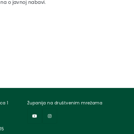
a o javnoj nabavi.
ca 1
Županija na društvenim mrežama
15