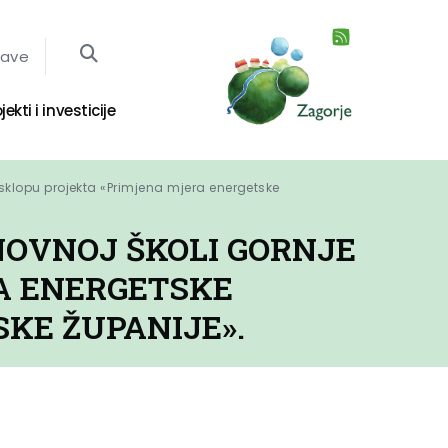
jave
jekti i investicije
sklopu projekta «Primjena mjera energetske 
NOVNOJ ŠKOLI GORNJE
A ENERGETSKE
KE ŽUPANIJE».