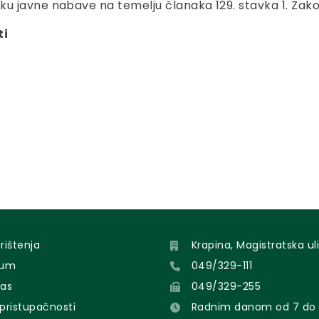
 javne nabave na temelju članaka 129. stavka 1. Zakon
ti
orištenja
Krapina, Magistratska uli
sum
049/329-111
nas
049/329-255
 pristupačnosti
Radnim danom od 7 do 