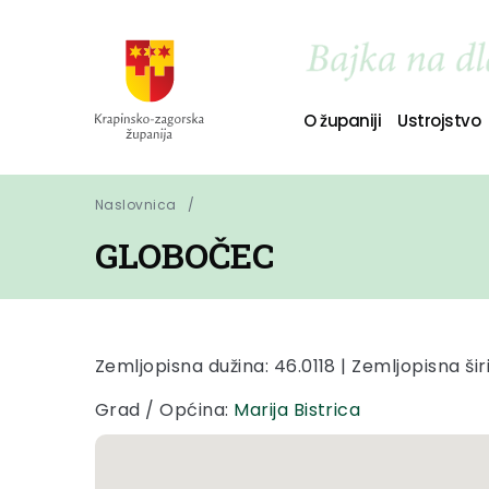
O županiji
Ustrojstvo
Naslovnica
GLOBOČEC
Zemljopisna dužina: 46.0118 | Zemljopisna širi
Grad / Općina:
Marija Bistrica