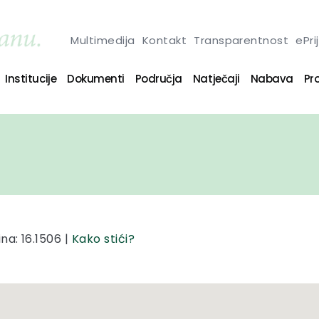
Multimedija
Kontakt
Transparentnost
ePri
Institucije
Dokumenti
Područja
Natječaji
Nabava
Pro
na: 16.1506 |
Kako stići?