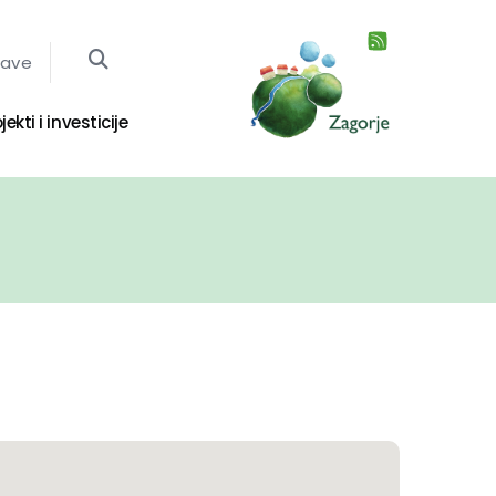
jave
jekti i investicije