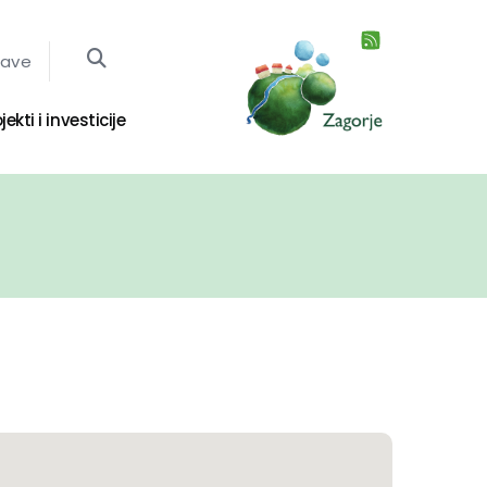
jave
jekti i investicije