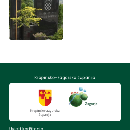
Krapinsko-zagorska županija
Uvjeti korištenja